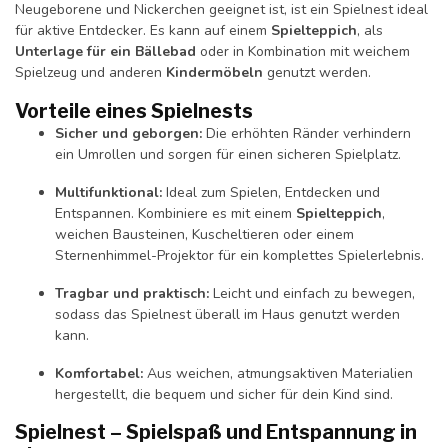
Neugeborene und Nickerchen geeignet ist, ist ein Spielnest ideal
für aktive Entdecker. Es kann auf einem
Spielteppich
, als
Unterlage für ein Bällebad
oder in Kombination mit weichem
Spielzeug und anderen
Kindermöbeln
genutzt werden.
Vorteile eines Spielnests
Sicher und geborgen:
Die erhöhten Ränder verhindern
ein Umrollen und sorgen für einen sicheren Spielplatz.
Multifunktional:
Ideal zum Spielen, Entdecken und
Entspannen. Kombiniere es mit einem
Spielteppich
,
weichen Bausteinen, Kuscheltieren oder einem
Sternenhimmel-Projektor für ein komplettes Spielerlebnis.
Tragbar und praktisch:
Leicht und einfach zu bewegen,
sodass das Spielnest überall im Haus genutzt werden
kann.
Komfortabel:
Aus weichen, atmungsaktiven Materialien
hergestellt, die bequem und sicher für dein Kind sind.
Spielnest – Spielspaß und Entspannung in