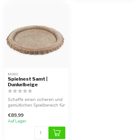
MIMII
Spielnest Samt |
Dunkelbeige
Schaffe einen sicheren und
gemütlichen Spielbereich für
dein Kind mit diesem wei...
€89,99
Auf Lager