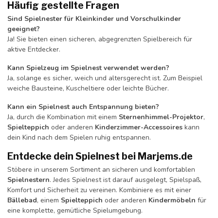
Häufig gestellte Fragen
Sind Spielnester für Kleinkinder und Vorschulkinder
geeignet?
Ja! Sie bieten einen sicheren, abgegrenzten Spielbereich für
aktive Entdecker.
Kann Spielzeug im Spielnest verwendet werden?
Ja, solange es sicher, weich und altersgerecht ist. Zum Beispiel
weiche Bausteine, Kuscheltiere oder leichte Bücher.
Kann ein Spielnest auch Entspannung bieten?
Ja, durch die Kombination mit einem
Sternenhimmel-Projektor
,
Spielteppich
oder anderen
Kinderzimmer-Accessoires
kann
dein Kind nach dem Spielen ruhig entspannen.
Entdecke dein Spielnest bei Marjems.de
Stöbere in unserem Sortiment an sicheren und komfortablen
Spielnestern
. Jedes Spielnest ist darauf ausgelegt, Spielspaß,
Komfort und Sicherheit zu vereinen. Kombiniere es mit einer
Bällebad
, einem
Spielteppich
oder anderen
Kindermöbeln
für
eine komplette, gemütliche Spielumgebung.