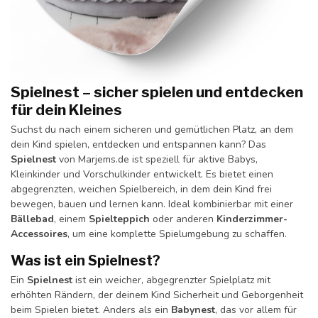
Spielnest – sicher spielen und entdecken
für dein Kleines
Suchst du nach einem sicheren und gemütlichen Platz, an dem
dein Kind spielen, entdecken und entspannen kann? Das
Spielnest
von Marjems.de ist speziell für aktive Babys,
Kleinkinder und Vorschulkinder entwickelt. Es bietet einen
abgegrenzten, weichen Spielbereich, in dem dein Kind frei
bewegen, bauen und lernen kann. Ideal kombinierbar mit einer
Bällebad
, einem
Spielteppich
oder anderen
Kinderzimmer-
Accessoires
, um eine komplette Spielumgebung zu schaffen.
Was ist ein Spielnest?
Ein
Spielnest
ist ein weicher, abgegrenzter Spielplatz mit
erhöhten Rändern, der deinem Kind Sicherheit und Geborgenheit
beim Spielen bietet. Anders als ein
Babynest
, das vor allem für