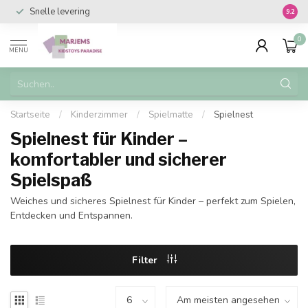
Snelle levering
Vanaf 
9.2
0
MENU
Startseite
/
Kinderzimmer
/
Spielmatte
/
Spielnest
Spielnest für Kinder –
komfortabler und sicherer
Spielspaß
Weiches und sicheres Spielnest für Kinder – perfekt zum Spielen,
Entdecken und Entspannen.
Filter