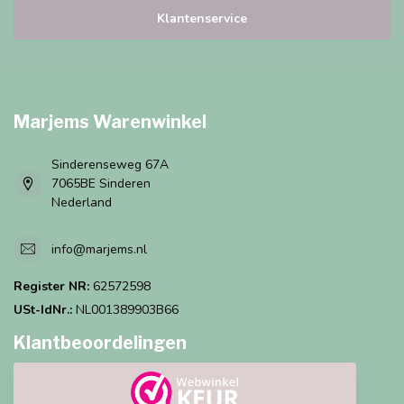
Klantenservice
Marjems Warenwinkel
Sinderenseweg 67A
7065BE Sinderen
Nederland
info@marjems.nl
Register NR:
62572598
USt-IdNr.:
NL001389903B66
Klantbeoordelingen