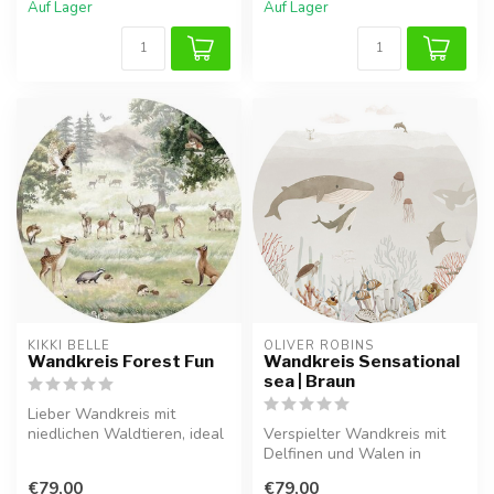
Auf Lager
Auf Lager
KIKKI BELLE
OLIVER ROBINS
Wandkreis Forest Fun
Wandkreis Sensational
sea | Braun
Lieber Wandkreis mit
niedlichen Waldtieren, ideal
Verspielter Wandkreis mit
für ein ruhiges und
Delfinen und Walen in
stimmungsv...
warmen Braun­tönen für ein
€79,00
€79,00
einzi...