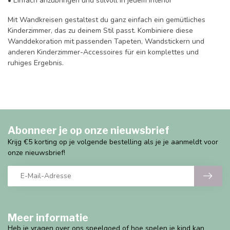
• Einfach anzubringen und stilvoll in jedem Interior
Mit Wandkreisen gestaltest du ganz einfach ein gemütliches
Kinderzimmer, das zu deinem Stil passt. Kombiniere diese
Wanddekoration mit passenden Tapeten, Wandstickern und
anderen Kinderzimmer-Accessoires für ein komplettes und
ruhiges Ergebnis.
Abonneer je op onze nieuwsbrief
Krijg €5 korting op je volgende bestelling als je je aanmeldt voor
onze nieuwsbrief!
Meer informatie
Heb je vragen over ons speelgoed of hoe spelen je kind kan