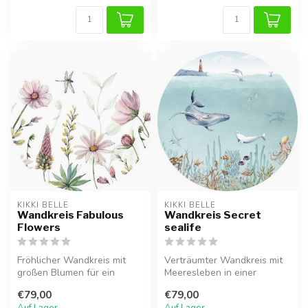
KIKKI BELLE
KIKKI BELLE
Wandkreis Fabulous
Wandkreis Secret
Flowers
sealife
Fröhlicher Wandkreis mit
Verträumter Wandkreis mit
großen Blumen für ein
Meeresleben in einer
frisches, botanisches
ruhigen Unterwasserwelt.
€79,00
€79,00
Kinderzimme...
Ideal fü...
Auf Lager
Auf Lager