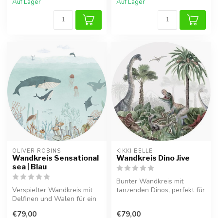
Auf Lager
Auf Lager
OLIVER ROBINS
KIKKI BELLE
Wandkreis Sensational
Wandkreis Dino Jive
sea | Blau
Bunter Wandkreis mit
Verspielter Wandkreis mit
tanzenden Dinos, perfekt für
Delfinen und Walen für ein
ein verspieltes Kinderzimmer
magisches Meer- oder
o...
€79,00
€79,00
Ozeanz...