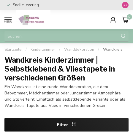
Snelle levering
Vanaf 
9.2
0
MENU
Startseite
/
Kinderzimmer
/
Wanddekoration
/
Wandkreis
Wandkreis Kinderzimmer |
Selbstklebend & Vliestapete in
verschiedenen Größen
Ein Wandkreis ist eine runde Wanddekoration, die dem
Babyzimmer, Mädchenzimmer oder Jungenzimmer Atmosphäre
und Stil verleiht. Erhältlich als selbstklebende Variante oder als
Wandkreis-Tapete aus Vlies in verschiedenen Größen.
Filter