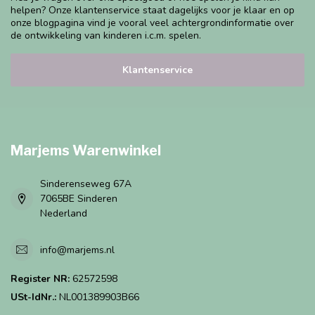
helpen? Onze klantenservice staat dagelijks voor je klaar en op
onze blogpagina vind je vooral veel achtergrondinformatie over
de ontwikkeling van kinderen i.c.m. spelen.
Klantenservice
Marjems Warenwinkel
Sinderenseweg 67A
7065BE Sinderen
Nederland
info@marjems.nl
Register NR:
62572598
USt-IdNr.:
NL001389903B66