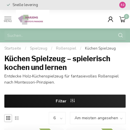
Snelle levering
Vanaf 
9.2
0
MENU
Startseite
/
Spielzeug
/
Rollenspiel
/
Küchen Spielzeug
Küchen Spielzeug – spielerisch
kochen und lernen
Entdecke Holz-Küchenspielzeug für fantasievolles Rollenspiel
nach Montessori-Prinzipien.
Filter