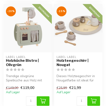
DUURZAAM
DUURZAAM
-20%
-15%
LABEL LABEL
LABEL LABEL
Holzküche Bistro |
Holzteegeschirr |
Olivgrün
Nougat
Trendige olivgrüne
Dieses Holzteegeschirr in
Spielküche aus Holz mit
Nougatfarbe ist ideal für
liebevollen Bistrodetails.
fantasievolles Spielen und
€119,00
€21,99
€149,00
€25,99
m...
Auf Lager
Auf Lager