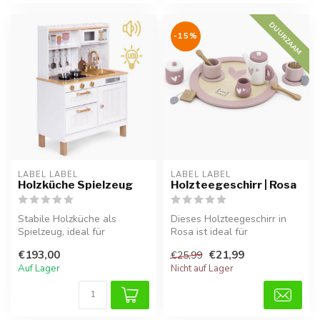
DUURZAAM
-15%
LABEL LABEL
LABEL LABEL
Holzküche Spielzeug
Holzteegeschirr | Rosa
Stabile Holzküche als
Dieses Holzteegeschirr in
Spielzeug, ideal für
Rosa ist ideal für
stundenlang kreatives
Rollenspiele und macht jede
€193,00
€21,99
€25,99
Spielen und Rol...
Teepart...
Auf Lager
Nicht auf Lager