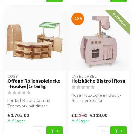
DUURZAAM
-20%
COSY  
LABEL LABEL
Offene Rollenspielecke
Holzküche Bistro | Rosa
- Rookie | 5-teilig
Rosa Holzküche im Bistro-
Fördert Kreativität und
Stil – perfekt für
Teamwork mit dieser
fantasievolles Spielen.
langlebigen 5-teiligen Holz-
€1.703,00
€119,00
€149,00
Rollensp...
Auf Lager
Auf Lager