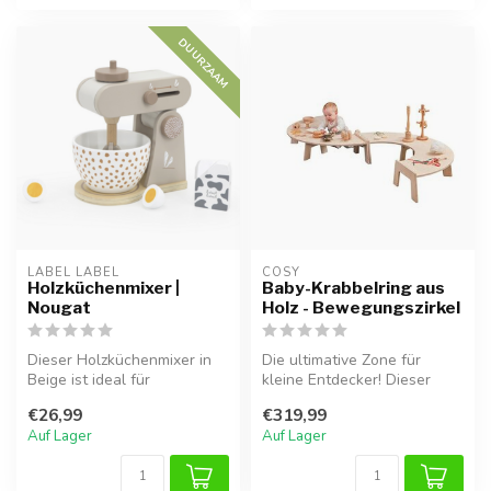
DUURZAAM
LABEL LABEL
COSY  
Holzküchenmixer |
Baby-Krabbelring aus
Nougat
Holz - Bewegungszirkel
Dieser Holzküchenmixer in
Die ultimative Zone für
Beige ist ideal für
kleine Entdecker! Dieser
Rollenspiele und ergänzt die
Krabbelring aus Holz regt
€26,99
€319,99
Spiel...
Babys...
Auf Lager
Auf Lager