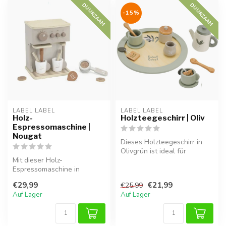
DUURZAAM
DUURZAAM
-15%
LABEL LABEL
LABEL LABEL
Holz-
Holzteegeschirr | Oliv
Espressomaschine |
Nougat
Dieses Holzteegeschirr in
Olivgrün ist ideal für
Mit dieser Holz-
fantasievolles Spielen und
Espressomaschine in
mach...
Nougatfarbe kann dein Kind
€29,99
€21,99
€25,99
seine eigenen Kaf...
Auf Lager
Auf Lager