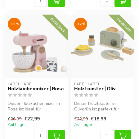
DUURZAAM
DUURZAAM
-15%
-17%
LABEL LABEL
LABEL LABEL
Holzküchenmixer | Rosa
Holztoaster | Oliv
Dieser Holzküchenmixer in
Dieser Holztoaster in
Rosa ist ideal für
Olivgrün ist perfekt für
Rollenspiele und ergänzt die
Rollenspiele und ergänzt die
€22,99
€18,99
€26,99
€22,99
Spielk...
Spie...
Auf Lager
Auf Lager