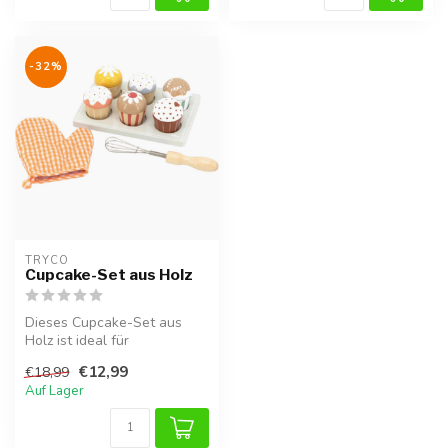
-32%
TRYCO
Cupcake-Set aus Holz
Dieses Cupcake-Set aus
Holz ist ideal für
Rollenspiele und fördert die
€12,99
€18,99
Kreativit...
Auf Lager