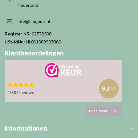
Nederland
info@marjems.nl
Register NR:
62572598
USt-IdNr.:
NL001389903B66
Klantbeoordelingen
9.2
/10
1038 reviews
Lees meer
Informationen