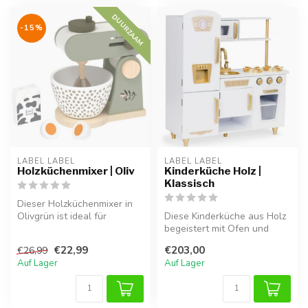
DUURZAAM
-15%
LABEL LABEL
LABEL LABEL
Holzküchenmixer | Oliv
Kinderküche Holz |
Klassisch
Dieser Holzküchenmixer in
Olivgrün ist ideal für
Diese Kinderküche aus Holz
Rollenspiele und ergänzt die
begeistert mit Ofen und
Sp...
Drehknöpfen. Stabil, sicher
€22,99
€203,00
€26,99
u...
Auf Lager
Auf Lager