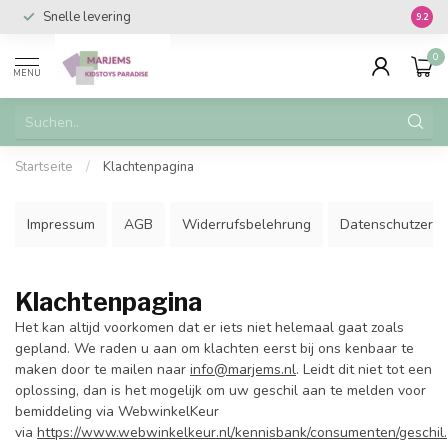
Snelle levering
Vanaf 
9.2
0
MENU
Startseite
/
Klachtenpagina
Impressum
AGB
Widerrufsbelehrung
Datenschutzerkl
Klachtenpagina
Het kan altijd voorkomen dat er iets niet helemaal gaat zoals
gepland. We raden u aan om klachten eerst bij ons kenbaar te
maken door te mailen naar
info@marjems.nl
. Leidt dit niet tot een
oplossing, dan is het mogelijk om uw geschil aan te melden voor
bemiddeling via WebwinkelKeur
via
https://www.webwinkelkeur.nl/kennisbank/consumenten/geschil.