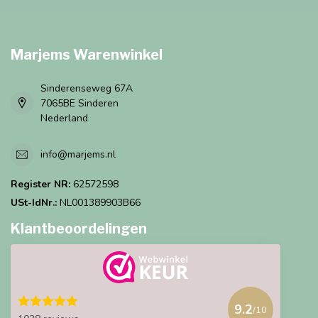
Marjems Warenwinkel
Sinderenseweg 67A
7065BE Sinderen
Nederland
info@marjems.nl
Register NR:
62572598
USt-IdNr.:
NL001389903B66
Klantbeoordelingen
9.2
/10