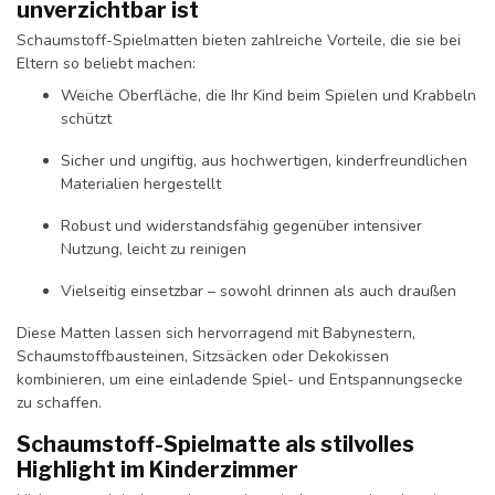
unverzichtbar ist
Schaumstoff-Spielmatten bieten zahlreiche Vorteile, die sie bei
Eltern so beliebt machen:
Weiche Oberfläche, die Ihr Kind beim Spielen und Krabbeln
schützt
Sicher und ungiftig, aus hochwertigen, kinderfreundlichen
Materialien hergestellt
Robust und widerstandsfähig gegenüber intensiver
Nutzung, leicht zu reinigen
Vielseitig einsetzbar – sowohl drinnen als auch draußen
Diese Matten lassen sich hervorragend mit Babynestern,
Schaumstoffbausteinen, Sitzsäcken oder Dekokissen
kombinieren, um eine einladende Spiel- und Entspannungsecke
zu schaffen.
Schaumstoff-Spielmatte als stilvolles
Highlight im Kinderzimmer