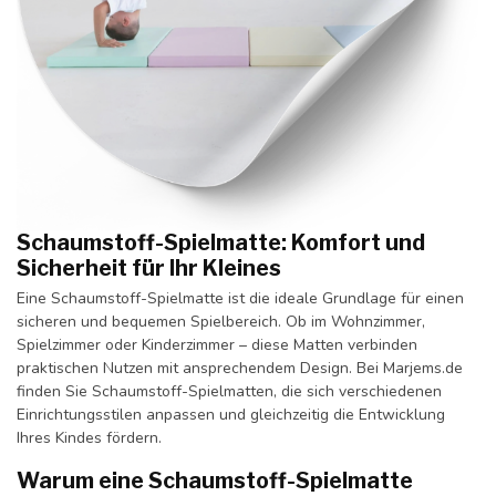
Schaumstoff-Spielmatte: Komfort und
Sicherheit für Ihr Kleines
Eine Schaumstoff-Spielmatte ist die ideale Grundlage für einen
sicheren und bequemen Spielbereich. Ob im Wohnzimmer,
Spielzimmer oder Kinderzimmer – diese Matten verbinden
praktischen Nutzen mit ansprechendem Design. Bei Marjems.de
finden Sie Schaumstoff-Spielmatten, die sich verschiedenen
Einrichtungsstilen anpassen und gleichzeitig die Entwicklung
Ihres Kindes fördern.
Warum eine Schaumstoff-Spielmatte