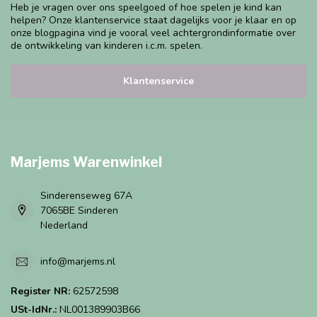
Heb je vragen over ons speelgoed of hoe spelen je kind kan
helpen? Onze klantenservice staat dagelijks voor je klaar en op
onze blogpagina vind je vooral veel achtergrondinformatie over
de ontwikkeling van kinderen i.c.m. spelen.
Klantenservice
Marjems Warenwinkel
Sinderenseweg 67A
7065BE Sinderen
Nederland
info@marjems.nl
Register NR:
62572598
USt-IdNr.:
NL001389903B66