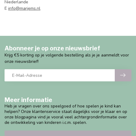
Niederlande
E
info@marjems.nl
Abonneer je op onze nieuwsbrief
Krijg €5 korting op je volgende bestelling als je je aanmeldt voor
onze nieuwsbrief!
Meer informatie
Heb je vragen over ons speelgoed of hoe spelen je kind kan
helpen? Onze klantenservice staat dagelijks voor je klaar en op
onze blogpagina vind je vooral veel achtergrondinformatie over
de ontwikkeling van kinderen i.c.m. spelen.