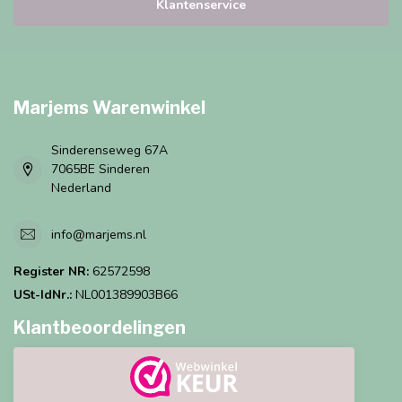
Klantenservice
Marjems Warenwinkel
Sinderenseweg 67A
7065BE Sinderen
Nederland
info@marjems.nl
Register NR:
62572598
USt-IdNr.:
NL001389903B66
Klantbeoordelingen