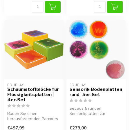
EDUPLAY
EDUPLAY
Schaumstoffblöcke für
Sensorik-Bodenplatten
Flüssigkeitsplatten |
rund | 5er-Set
4er-Set
Set aus 5 runden
Bauen Sie einen
Sensorikplatten zur
herausfordernden Parcours
Unterstützung von
mit diesen extra stabilen
Gleichgewicht, Tastsinn u...
€497,99
€279,00
Schaumstoffb...