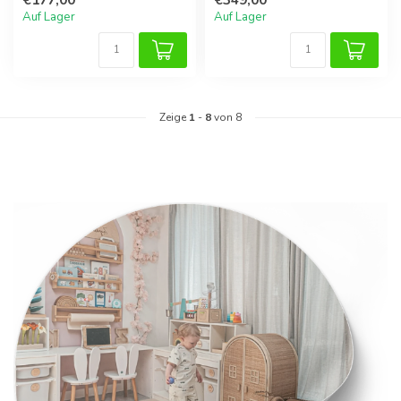
Förderung v...
Beweglichkei...
Auf Lager
Auf Lager
Zeige
1
-
8
von 8