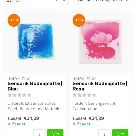
-41%
-41%
UNION-PLAY
UNION-PLAY
Sensorik-Bodenplatte |
Sensorik-Bodenplatte |
Blau
Rosa
Unterstützt sensorisches
Fördert Gleichgewicht,
Spiel, Balance und Motorik.
Tastsinn und
Perfekt für zu Hause oder
Vorstellungskraft. Perfekt
€34,99
€34,99
€59,00
€59,00
d...
für sensorisches ...
Auf Lager
Auf Lager