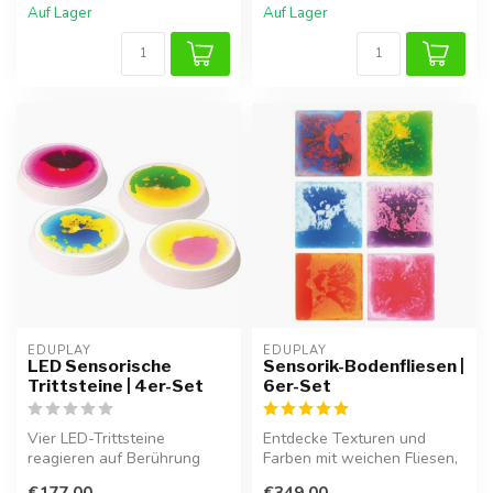
Auf Lager
Auf Lager
EDUPLAY
EDUPLAY
LED Sensorische
Sensorik-Bodenfliesen |
Trittsteine | 4er-Set
6er-Set
Vier LED-Trittsteine
Entdecke Texturen und
reagieren auf Berührung
Farben mit weichen Fliesen,
und Bewegung. Ideal zur
die die Sinne und
€177,00
€349,00