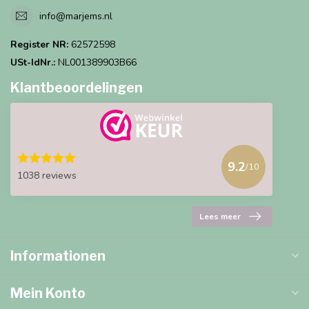
info@marjems.nl
Register NR:
62572598
USt-IdNr.:
NL001389903B66
Klantbeoordelingen
9.2
/10
1038 reviews
Lees meer
Informationen
Mein Konto