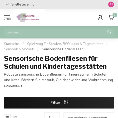
Snelle levering
Vanaf 
9.2
0
MENU
Startseite
/
Spielzeug für Schulen, BSO, Kitas & Tagesmütter
/
Sonsorik & Motorik
/
Sensorische Bodenfliesen
Sensorische Bodenfliesen für
Schulen und Kindertagesstätten
Robuste sensorische Bodenfliesen für Innenräume in Schulen
und Kitas. Fördern Sie Motorik, Gleichgewicht und Wahrnehmung
spielerisch.
Filter