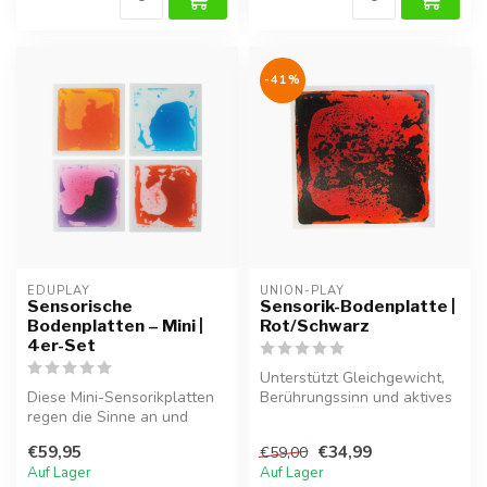
-41%
EDUPLAY
UNION-PLAY
Sensorische
Sensorik-Bodenplatte |
Bodenplatten – Mini |
Rot/Schwarz
4er-Set
Unterstützt Gleichgewicht,
Diese Mini-Sensorikplatten
Berührungssinn und aktives
regen die Sinne an und
Spiel.
fördern die spielerische
€59,95
€34,99
€59,00
Entwi...
Auf Lager
Auf Lager