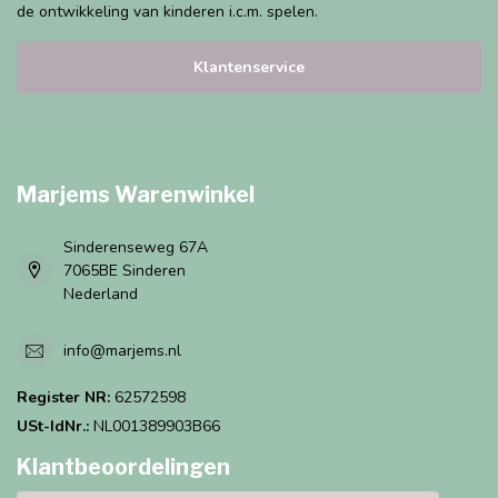
de ontwikkeling van kinderen i.c.m. spelen.
Klantenservice
Marjems Warenwinkel
Sinderenseweg 67A
7065BE Sinderen
Nederland
info@marjems.nl
Register NR:
62572598
USt-IdNr.:
NL001389903B66
Klantbeoordelingen