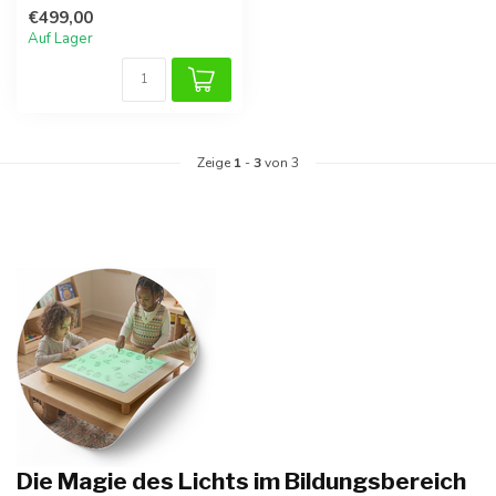
Eduplay LED
€499,00
Leuchtsandkasten...
Auf Lager
Zeige
1
-
3
von 3
Die Magie des Lichts im Bildungsbereich