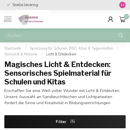
Snelle levering
Vanaf 
9.2
0
MENU
Startseite
/
Spielzeug für Schulen, BSO, Kitas & Tagesmütter
/
Sonsorik & Motorik
/
Licht & Entdecken
Magisches Licht & Entdecken:
Sensorisches Spielmaterial für
Schulen und Kitas
Erschaffen Sie eine Welt voller Wunder mit Licht & Entdecken.
Unsere Auswahl an Sandleuchttischen und Lichtpaneelen
fördert die Sinne und Kreativität in Bildungseinrichtungen.
Filter