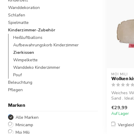
Kinderbett
Wanddekoration
Schlafen
Spielmatte
Kinderzimmer-Zubehör
Heißluftballons
Aufbewahrungskorb Kinderzimmer
Zierkissen
Wimpelkette
Wanddeko Kinderzimmer
Pouf
MOI MILI
Wolken ki
Beleuchtung
Pflegen
Weiches Wo
Sand . Ideal
gemütliche E
Marken
€29,99
Auf Lager
Alle Marken
Verglei
Minicamp
Moi Mili