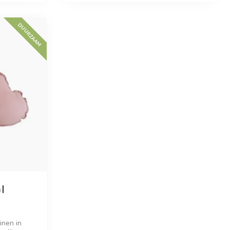
DUURZAAM
 |
inen in