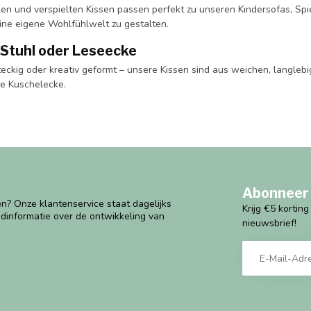
llen und verspielten Kissen passen perfekt zu unseren Kindersofas, S
ine eigene Wohlfühlwelt zu gestalten.
 Stuhl oder Leseecke
eckig oder kreativ geformt – unsere Kissen sind aus weichen, langlebi
de Kuschelecke.
Abonneer 
n? Onze klantenservice staat dagelijks
Krijg €5 kortin
ndinformatie over de ontwikkeling van
nieuwsbrief!