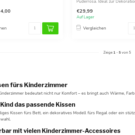
Puderrosa. Ideal zur Dekoration
gemütlic...
4,00
€29,99
Auf Lager
chen
Vergleichen
Zeige
1
-
5
von 5
en fürs Kinderzimmer
 Kinderzimmer bedeutet nicht nur Komfort – es bringt auch Wärme, Far
 Kind das passende Kissen
iges Kissen fürs Bett, ein dekoratives Modell fürs Regal oder ein stüt
swahl.
rbar mit vielen Kinderzimmer-Accessoires