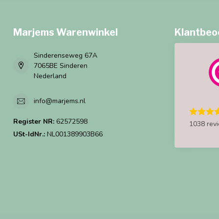
Marjems Warenwinkel
Klantbeo
Sinderenseweg 67A
7065BE Sinderen
Nederland
info@marjems.nl
Register NR:
62572598
1038 rev
USt-IdNr.:
NL001389903B66