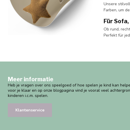
Unsere stilvo
Farben, um de
Für Sofa,
Ob rund, recht
Perfekt für je
Meer informatie
Heb je vragen over ons speelgoed of hoe spelen je kind kan helpe
voor je klaar en op onze blogpagina vind je vooral veel achtergro
kinderen i.c.m. spelen.
Klantenservice