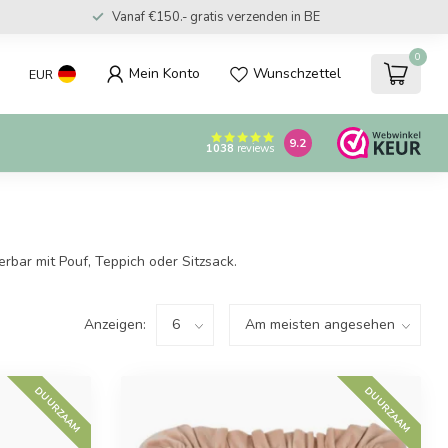
Vanaf €150.- gratis verzenden in BE
0
Mein Konto
Wunschzettel
EUR
9.2
1038
reviews
bar mit Pouf, Teppich oder Sitzsack.
Anzeigen:
DUURZAAM
DUURZAAM