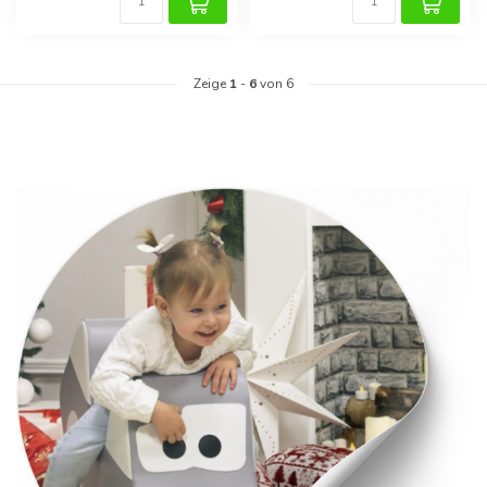
Zeige
1
-
6
von 6