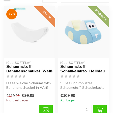
DUURZAAM
OP = OP
-17%
IGLU SOFTPLAY
IGLU SOFTPLAY
Schaumstoff-
Schaumstoff-
Bananenschaukel | Weiß
Schaukelauto | Hellblau
Diese weiche Schaumstoff-
Süßes und robustes
Bananenschaukel in Weiß
Schaumstoff-Schaukelauto,
bietet Kindern eine sichere
ideal für Kleinkinder zum
€99,99
€109,99
€119,99
und...
sicheren ...
Nicht auf Lager
Auf Lager