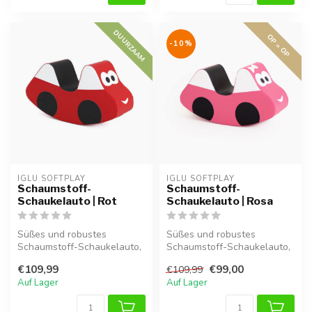
DUURZAAM
OP = OP
-10%
IGLU SOFTPLAY
IGLU SOFTPLAY
Schaumstoff-
Schaumstoff-
Schaukelauto | Rot
Schaukelauto | Rosa
Süßes und robustes
Süßes und robustes
Schaumstoff-Schaukelauto,
Schaumstoff-Schaukelauto,
ideal für Kleinkinder zum
ideal für Kleinkinder zum
€109,99
€99,00
€109,99
sicheren ...
sicheren ...
Auf Lager
Auf Lager