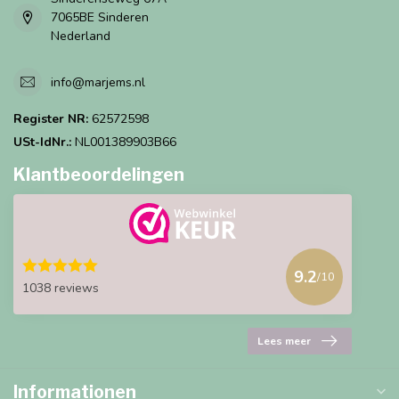
7065BE Sinderen
Nederland
info@marjems.nl
Register NR:
62572598
USt-IdNr.:
NL001389903B66
Klantbeoordelingen
9.2
/10
1038 reviews
Lees meer
Informationen