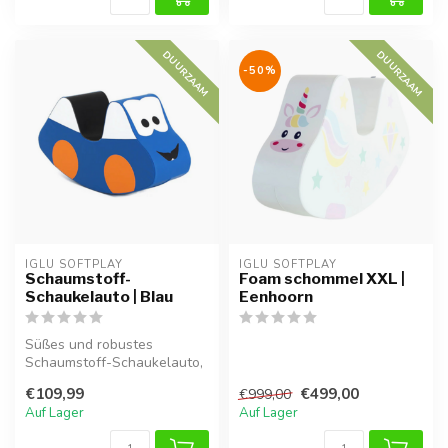
DUURZAAM
DUURZAAM
-50%
IGLU SOFTPLAY
IGLU SOFTPLAY
Schaumstoff-
Foam schommel XXL |
Schaukelauto | Blau
Eenhoorn
Süßes und robustes
Schaumstoff-Schaukelauto,
ideal für Kleinkinder zum
€109,99
€499,00
€999,00
sicheren ...
Auf Lager
Auf Lager