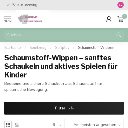
Snelle levering
Vanaf 
9.2
0
MENU
Startseite
/
Spielzeug
/
Softplay
/
Schaumstoff-Wippen
Schaumstoff-Wippen – sanftes
Schaukeln und aktives Spielen für
Kinder
Bequeme und sichere Schaukeln aus Schaumstoff für
spielerische Bewegung.
Filter