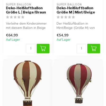
SUPER BALLOON
SUPER BALLOON
Deko-Heißluftballon
Deko-Heißluftballon
Größe L | Beige/Braun
Größe M | Mint/Beige
Verleihe dem Kinderzimmer
Der Heißluftballon in
mit diesem Ballon in Beige
Mint/Beige (Größe M) von
und Braun eine gemütliche
Super Balloon zaubert eine
€64,99
€54,99
N...
verspi...
Auf Lager
Auf Lager