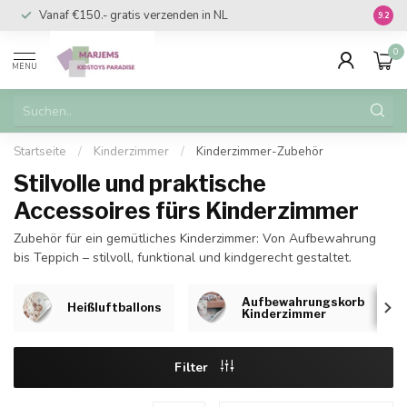
Vanaf €150.- gratis verzenden in NL
Vanaf 
9.2
0
MENU
Startseite
/
Kinderzimmer
/
Kinderzimmer-Zubehör
Stilvolle und praktische
Accessoires fürs Kinderzimmer
Zubehör für ein gemütliches Kinderzimmer: Von Aufbewahrung
bis Teppich – stilvoll, funktional und kindgerecht gestaltet.
Aufbewahrungskorb
Heißluftballons
Kinderzimmer
Filter