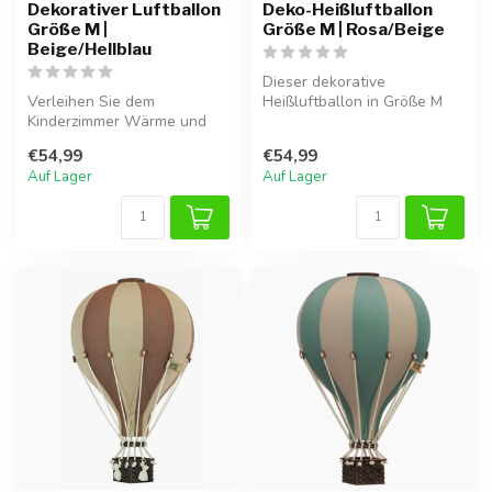
Dekorativer Luftballon
Deko-Heißluftballon
Größe M |
Größe M | Rosa/Beige
Beige/Hellblau
Dieser dekorative
Verleihen Sie dem
Heißluftballon in Größe M
Kinderzimmer Wärme und
verleiht dem Kinderzimmer
Charme mit diesem Super
oder Wohnr...
€54,99
€54,99
Balloon Luftbal...
Auf Lager
Auf Lager