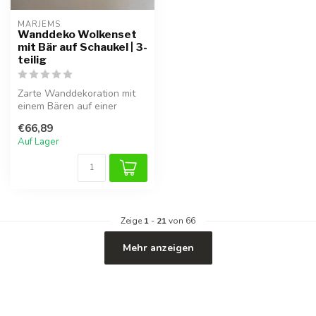
MARJEMS
Wanddeko Wolkenset
mit Bär auf Schaukel | 3-
teilig
Zarte Wanddekoration mit
einem Bären auf einer
Schaukel und Wolken. Set
€66,89
mit 3 Te...
Auf Lager
Zeige
1
-
21
von 66
Mehr anzeigen