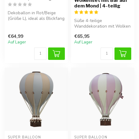
Wolkenset mit Bär auf
dem Mond | 4-teilig
Dekoballon in Rot/Beige
(Größe L), ideal als Blickfang
Süße 4-teilige
im Kinderzimmer.
Wanddekoration mit Wolken
und Bär auf dem Mond,
€64,99
€65,95
perfekt für eine ...
Auf Lager
Auf Lager
SUPER BALLOON
SUPER BALLOON