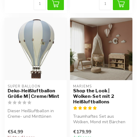
SUPER BALLOON
MARJEMS
Deko-Heißluftballon
Shop the Look |
Größe M | Creme/Mint
Wolken-Set mit 2
Heißluftballons
Dieser Heißluftballon in
Creme- und Minttönen
Traumhaftes Set aus
verleiht dem Kinderzimmer
Wolken, Mond mit Bärchen
oder Spi...
und Luftballons M & L.
€54,99
€179,99
Handgefertig...