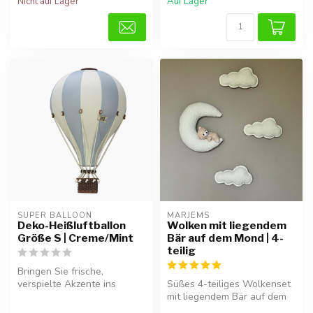
Nicht auf Lager
Auf Lager
SUPER BALLOON
MARJEMS
Deko-Heißluftballon
Wolken mit liegendem
Größe S | Creme/Mint
Bär auf dem Mond | 4-
teilig
Bringen Sie frische,
verspielte Akzente ins
Süßes 4-teiliges Wolkenset
Kinderzimmer mit diesem
mit liegendem Bär auf dem
handgefertig...
Mond, perfekt für eine weic...