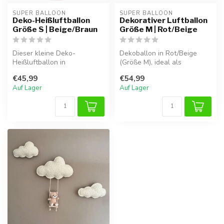
SUPER BALLOON
SUPER BALLOON
Deko-Heißluftballon
Dekorativer Luftballon
Größe S | Beige/Braun
Größe M | Rot/Beige
Dieser kleine Deko-
Dekoballon in Rot/Beige
Heißluftballon in
(Größe M), ideal als
Beige/Braun verleiht dem
Blickfang im Kinderzimmer.
€45,99
€54,99
Kinderzimmer eine ...
Auf Lager
Auf Lager