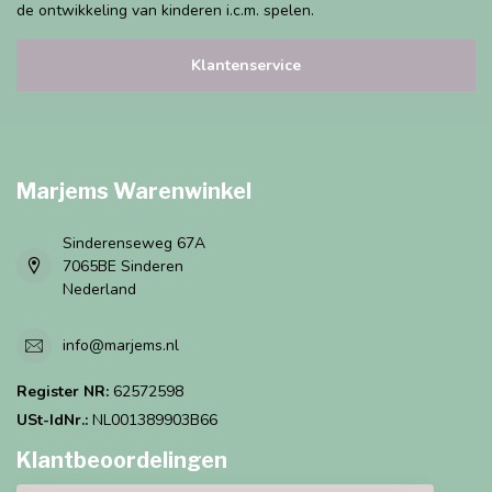
de ontwikkeling van kinderen i.c.m. spelen.
Klantenservice
Marjems Warenwinkel
Sinderenseweg 67A
7065BE Sinderen
Nederland
info@marjems.nl
Register NR:
62572598
USt-IdNr.:
NL001389903B66
Klantbeoordelingen