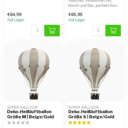
verspielte, warme
Weiches Wolkenset mit
Atmosphäre i...
Mond und Bär, perfekt fürs
Baby- oder Kinderzimmer
€64,99
€65,95
und als...
Auf Lager
Auf Lager
SUPER BALLOON
SUPER BALLOON
Deko-Heißluftballon
Deko-Heißluftballon
Größe M | Beige/Gold
Größe S | Beige/Gold