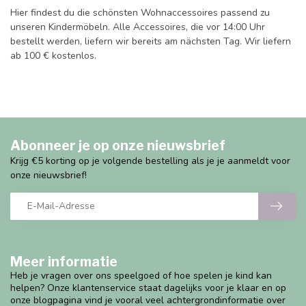
Hier findest du die schönsten Wohnaccessoires passend zu
unseren Kindermöbeln. Alle Accessoires, die vor 14:00 Uhr
bestellt werden, liefern wir bereits am nächsten Tag. Wir liefern
ab 100 € kostenlos.
Abonneer je op onze nieuwsbrief
Krijg €5 korting op je volgende bestelling als je je aanmeldt voor
onze nieuwsbrief!
Meer informatie
Heb je vragen over ons speelgoed of hoe spelen je kind kan
helpen? Onze klantenservice staat dagelijks voor je klaar en op
onze blogpagina vind je vooral veel achtergrondinformatie over