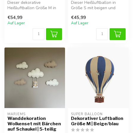
Dieser dekorative
Dieser Heißluftballon in
Heißluftballon Größe M in
Größe S mit beigen und
Beige mit goldenen Details
goldenen Akzenten bringt
€54,99
€45,99
ist eine ...
eine ve...
Auf Lager
Auf Lager
MARJEMS
SUPER BALLOON
Wanddekoration
Dekorativer Luftballon
Wolkenset mit Bärchen
Größe M | Beige/blau
auf Schaukel | 5-teilig