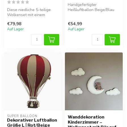
Handgefertigter
Diese niedliche 5-teilige
Heißluftballon Beige/Blau
Wolkenset mit einem
Größe M, leicht und einfach
Bärchen auf der Schaukel
im Kinderz...
€79,98
€54,99
verleiht ...
Auf Lager
Auf Lager
SUPER BALLOON
Wanddekoration
Dekorativer Luftballon
Kinderzimmer –
Größe L | Rot/Beige