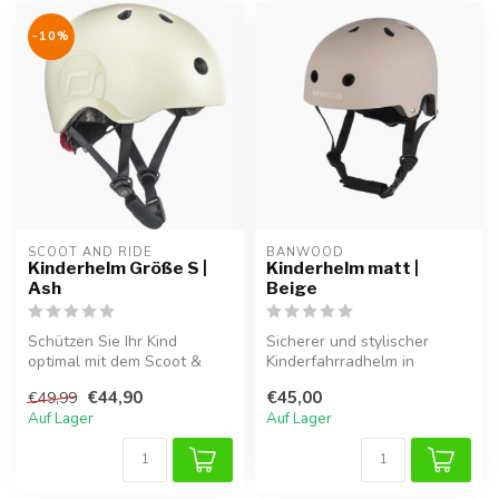
-10%
SCOOT AND RIDE
BANWOOD
Kinderhelm Größe S |
Kinderhelm matt |
Ash
Beige
Schützen Sie Ihr Kind
Sicherer und stylischer
optimal mit dem Scoot &
Kinderfahrradhelm in
Ride Kinderhelm in Ash.
mattem beige . Leicht,
€44,90
€45,00
€49,99
Dieser Hel...
verstellbar ...
Auf Lager
Auf Lager