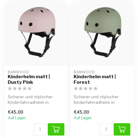
BANWOOD
BANWOOD
Kinderhelm matt |
Kinderhelm matt |
Dusty Pink
Forest
Sicherer und stylischer
Sicherer und stylischer
Kinderfahrradhelm in
Kinderfahrradhelm in
mattem Rosa. Leicht,
mattem Grün. Leicht,
€45,00
€45,00
verstellbar un...
verstellbar un...
Auf Lager
Auf Lager