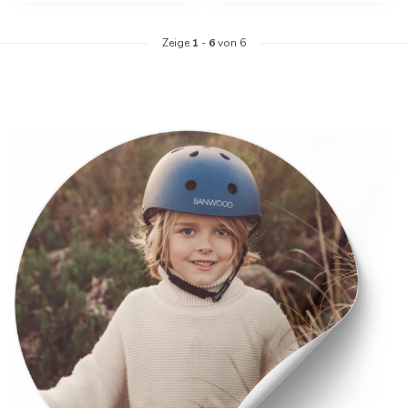
Zeige
1
-
6
von 6