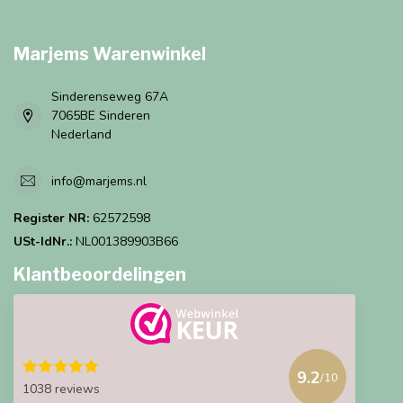
Marjems Warenwinkel
Sinderenseweg 67A
7065BE Sinderen
Nederland
info@marjems.nl
Register NR:
62572598
USt-IdNr.:
NL001389903B66
Klantbeoordelingen
9.2
/10
1038 reviews