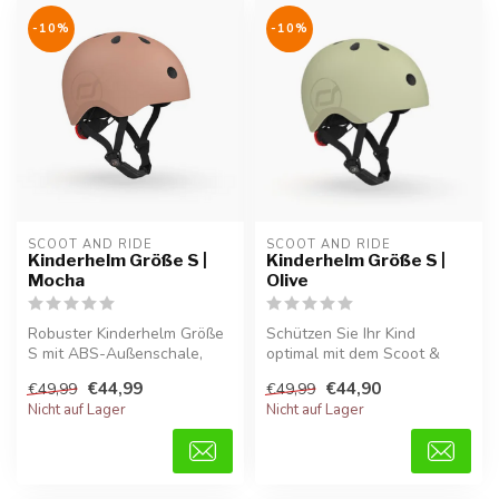
-10%
-10%
SCOOT AND RIDE
SCOOT AND RIDE
Kinderhelm Größe S |
Kinderhelm Größe S |
Mocha
Olive
Robuster Kinderhelm Größe
Schützen Sie Ihr Kind
S mit ABS-Außenschale,
optimal mit dem Scoot &
240 Gramm, ideal für den
Ride Kinderhelm in Olive.
€44,99
€44,90
€49,99
€49,99
täglic...
Dieser H...
Nicht auf Lager
Nicht auf Lager