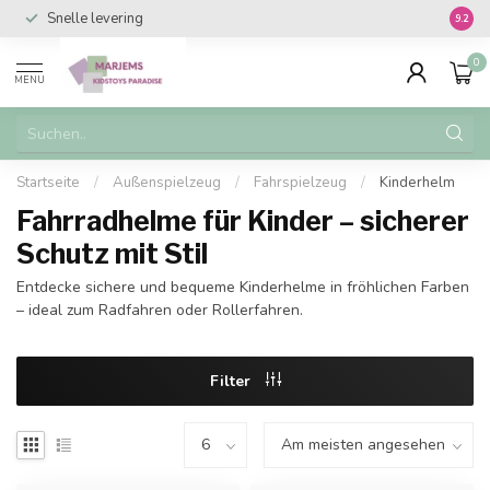
Snelle levering
Vanaf 
9.2
0
MENU
Startseite
/
Außenspielzeug
/
Fahrspielzeug
/
Kinderhelm
Fahrradhelme für Kinder – sicherer
Schutz mit Stil
Entdecke sichere und bequeme Kinderhelme in fröhlichen Farben
– ideal zum Radfahren oder Rollerfahren.
Filter