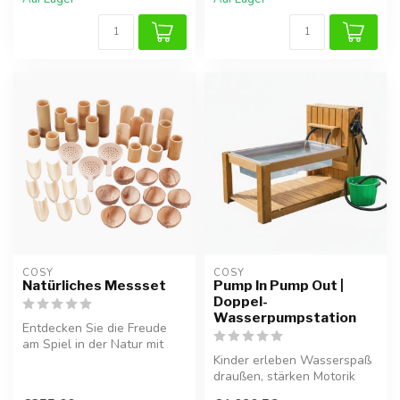
COSY  
COSY  
Natürliches Messset
Pump In Pump Out |
Doppel-
Wasserpumpstation
Entdecken Sie die Freude
am Spiel in der Natur mit
diesem 40-teiligen Messset,
Kinder erleben Wasserspaß
b...
draußen, stärken Motorik
und Teamfähigkeit mit