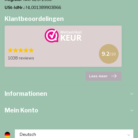
USt-IdNr.:
NL001389903B66
Klantbeoordelingen
9.2
/10
1038 reviews
Lees meer
Informationen
Mein Konto