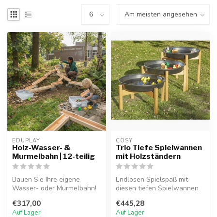
EDUPLAY
COSY  
Holz-Wasser- &
Trio Tiefe Spielwannen
Murmelbahn | 12-teilig
mit Holzständern
Bauen Sie Ihre eigene
Endlosen Spielspaß mit
Wasser- oder Murmelbahn!
diesen tiefen Spielwannen
Dieses 12-teilige Set aus
schaffen. Perfekt für
€317,00
€445,28
massive...
sensorisc...
Auf Lager
Auf Lager