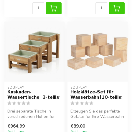
EDUPLAY
EDUPLAY
Kaskaden-
Holzklötze-Set für
Wassertische | 3-teilig
Wasserbahn | 10-teilig
Drei separate Tische in
Erzeugen Sie das perfekte
verschiedenen Höhen für
Gefälle für Ihre Wasserbahn
endlosen Entdeckerspaß!
mit diesem 10-teiligen Hol...
€964,99
€89,00
Dieses w...
Auf Lager
Auf Lager