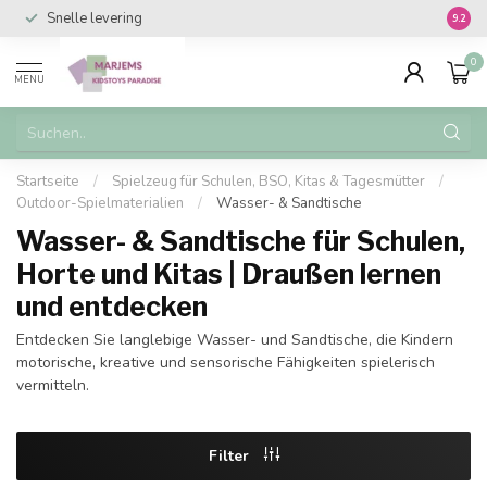
Snelle levering
Vanaf 
9.2
0
MENU
Startseite
/
Spielzeug für Schulen, BSO, Kitas & Tagesmütter
/
Outdoor-Spielmaterialien
/
Wasser- & Sandtische
Wasser- & Sandtische für Schulen,
Horte und Kitas | Draußen lernen
und entdecken
Entdecken Sie langlebige Wasser- und Sandtische, die Kindern
motorische, kreative und sensorische Fähigkeiten spielerisch
vermitteln.
Filter