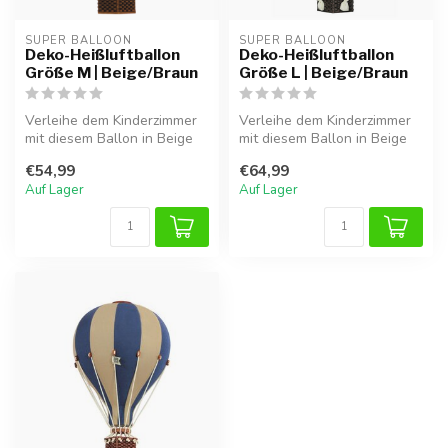
SUPER BALLOON
SUPER BALLOON
Deko-Heißluftballon
Deko-Heißluftballon
Größe M | Beige/Braun
Größe L | Beige/Braun
Verleihe dem Kinderzimmer
Verleihe dem Kinderzimmer
mit diesem Ballon in Beige
mit diesem Ballon in Beige
und Braun eine warme
und Braun eine gemütliche
€54,99
€64,99
Atmosp...
N...
Auf Lager
Auf Lager