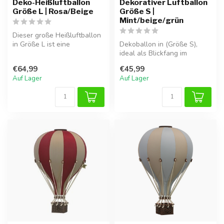
Deko-Heißluftballon
Dekorativer Luftballon
Größe L | Rosa/Beige
Größe S |
Mint/beige/grün
Dieser große Heißluftballon
in Größe L ist eine
Dekoballon in (Größe S),
stimmungsvolle und
ideal als Blickfang im
verspielte De...
Kinderzimmer.
€64,99
€45,99
Auf Lager
Auf Lager