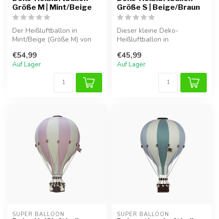
Größe M | Mint/Beige
Größe S | Beige/Braun
Der Heißluftballon in
Dieser kleine Deko-
Mint/Beige (Größe M) von
Heißluftballon in
Super Balloon zaubert eine
Beige/Braun verleiht dem
€54,99
€45,99
verspi...
Kinderzimmer eine ...
Auf Lager
Auf Lager
SUPER BALLOON
SUPER BALLOON