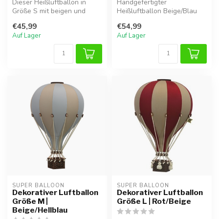
Dieser Heißluftballon in
Handgefertigter
Größe S mit beigen und
Heißluftballon Beige/Blau
goldenen Akzenten bringt
Größe M, leicht und einfach
€45,99
€54,99
eine ve...
im Kinderz...
Auf Lager
Auf Lager
SUPER BALLOON
SUPER BALLOON
Dekorativer Luftballon
Dekorativer Luftballon
Größe M |
Größe L | Rot/Beige
Beige/Hellblau