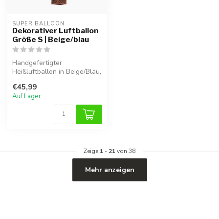
SUPER BALLOON
Dekorativer Luftballon
Größe S | Beige/blau
Handgefertigter
Heißluftballon in Beige/Blau,
leicht und einfach im
€45,99
Kinderzimmer...
Auf Lager
Zeige
1
-
21
von 38
Mehr anzeigen