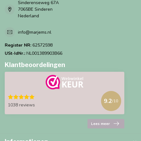
Sinderenseweg 67A
7065BE Sinderen
Nederland
info@marjems.nl
Register NR:
62572598
USt-IdNr.:
NL001389903B66
Klantbeoordelingen
9.2
/10
1038 reviews
Lees meer