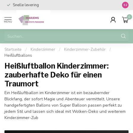
Snelle levering
Vanaf 
9.2
0
MENU
Startseite
/
Kinderzimmer
/
Kinderzimmer-Zubehör
/
Heißluftballons
Heißluftballon Kinderzimmer:
zauberhafte Deko für einen
Traumort
Ein Heißluftballon im Kinderzimmer ist ein bezaubernder
Blickfang, der sofort Magie und Abenteuer vermittelt. Unsere
handgefertigten Ballons von Super Balloon passen perfekt zu
jedem Stil und lassen sich ideal mit Wolken-Deko und weiterem
Kinderzimmer-Zub