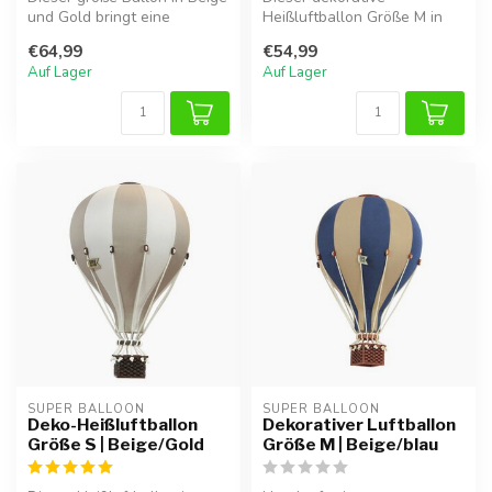
und Gold bringt eine
Heißluftballon Größe M in
verspielte, warme
Beige mit goldenen Details
€64,99
€54,99
Atmosphäre i...
ist eine ...
Auf Lager
Auf Lager
SUPER BALLOON
SUPER BALLOON
Deko-Heißluftballon
Dekorativer Luftballon
Größe S | Beige/Gold
Größe M | Beige/blau