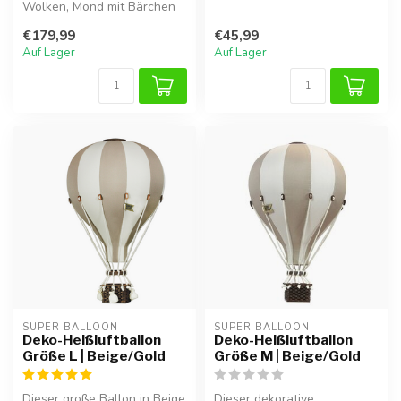
Wolken, Mond mit Bärchen
Kinderzimmer mit diesem
und Luftballons M & L.
handgefertig...
€179,99
€45,99
Handgefertig...
Auf Lager
Auf Lager
SUPER BALLOON
SUPER BALLOON
Deko-Heißluftballon
Deko-Heißluftballon
Größe L | Beige/Gold
Größe M | Beige/Gold
Dieser große Ballon in Beige
Dieser dekorative