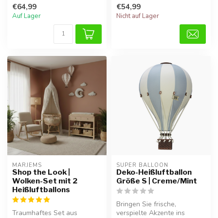
verleiht dem Kinderzimmer
verleiht dem Kinderzimmer
€64,99
€54,99
oder Spi...
oder Spi...
Auf Lager
Nicht auf Lager
MARJEMS
SUPER BALLOON
Shop the Look |
Deko-Heißluftballon
Wolken-Set mit 2
Größe S | Creme/Mint
Heißluftballons
Bringen Sie frische,
Traumhaftes Set aus
verspielte Akzente ins