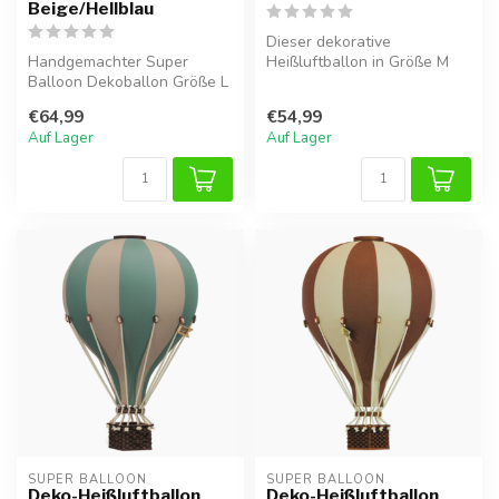
Beige/Hellblau
Dieser dekorative
Handgemachter Super
Heißluftballon in Größe M
Balloon Dekoballon Größe L
verleiht dem Kinderzimmer
(50x30 cm) in
oder Wohnr...
€64,99
€54,99
Beige/Hellblau. Lei...
Auf Lager
Auf Lager
SUPER BALLOON
SUPER BALLOON
Deko-Heißluftballon
Deko-Heißluftballon