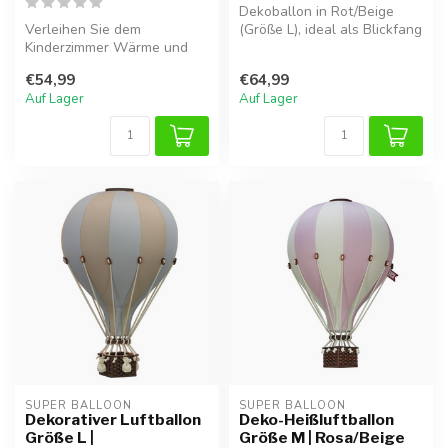
Dekoballon in Rot/Beige
Verleihen Sie dem
(Größe L), ideal als Blickfang
Kinderzimmer Wärme und
im Kinderzimmer.
Charme mit diesem Super
€54,99
€64,99
Balloon Luftbal...
Auf Lager
Auf Lager
SUPER BALLOON
SUPER BALLOON
Dekorativer Luftballon
Deko-Heißluftballon
Größe L |
Größe M | Rosa/Beige