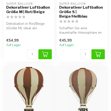
SUPER BALLOON
SUPER BALLOON
Dekorativer Luftballon
Dekorativer Luftballon
Größe M | Rot/Beige
Größe S |
Beige/Hellblau
Dekoballon in Rot/Beige
(Größe M), ideal als
Schaffen Sie eine
Blickfang im Kinderzimmer.
traumhafte Atmosphäre im
Kinderzimmer mit diesem
€54,99
€45,99
handgefertigt...
Auf Lager
Auf Lager