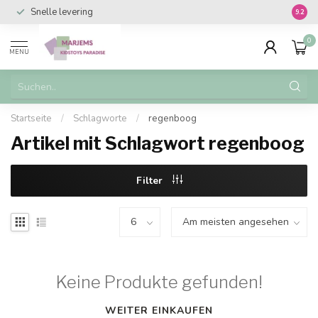
Snelle levering
Vanaf 
9.2
0
MENU
Startseite
/
Schlagworte
/
regenboog
Artikel mit Schlagwort regenboog
Filter
Keine Produkte gefunden!
WEITER EINKAUFEN