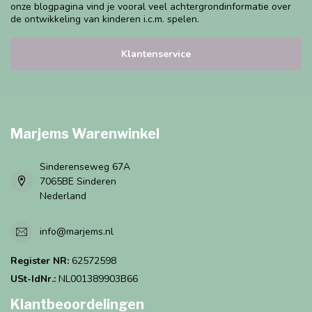
onze blogpagina vind je vooral veel achtergrondinformatie over
de ontwikkeling van kinderen i.c.m. spelen.
Klantenservice
Marjems Warenwinkel
Sinderenseweg 67A
7065BE Sinderen
Nederland
info@marjems.nl
Register NR:
62572598
USt-IdNr.:
NL001389903B66
Klantbeoordelingen