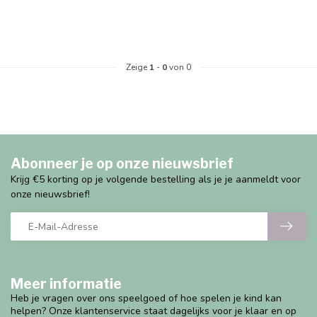
Zeige
1
-
0
von 0
Abonneer je op onze nieuwsbrief
Krijg €5 korting op je volgende bestelling als je je aanmeldt voor
onze nieuwsbrief!
Meer informatie
Heb je vragen over ons speelgoed of hoe spelen je kind kan
helpen? Onze klantenservice staat dagelijks voor je klaar en op