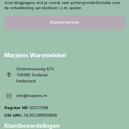
onze blogpagina vind je vooral veel achtergrondinformatie over
de ontwikkeling van kinderen i.c.m. spelen.
Klantenservice
Marjems Warenwinkel
Sinderenseweg 67A
7065BE Sinderen
Nederland
info@marjems.nl
Register NR:
62572598
USt-IdNr.:
NL001389903B66
Klantbeoordelingen