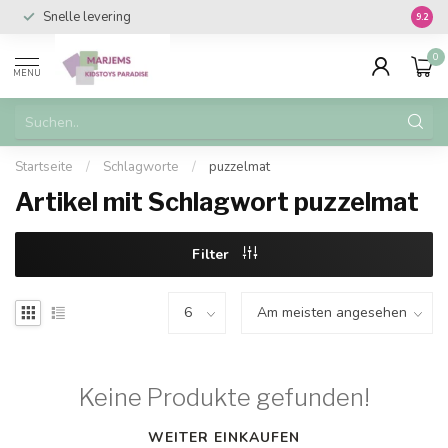
Snelle levering
Vanaf 
9.2
0
MENU
Startseite
/
Schlagworte
/
puzzelmat
Artikel mit Schlagwort puzzelmat
Filter
Keine Produkte gefunden!
WEITER EINKAUFEN