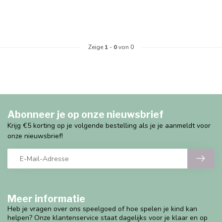
Zeige
1
-
0
von 0
Abonneer je op onze nieuwsbrief
Krijg €5 korting op je volgende bestelling als je je aanmeldt voor
onze nieuwsbrief!
Meer informatie
Heb je vragen over ons speelgoed of hoe spelen je kind kan
helpen? Onze klantenservice staat dagelijks voor je klaar en op