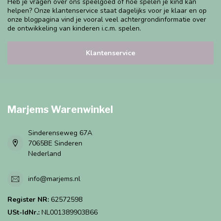
Heb je vragen over ons speelgoed of hoe spelen je kind kan
helpen? Onze klantenservice staat dagelijks voor je klaar en op
onze blogpagina vind je vooral veel achtergrondinformatie over
de ontwikkeling van kinderen i.c.m. spelen.
Klantenservice
Marjems Warenwinkel
Sinderenseweg 67A
7065BE Sinderen
Nederland
info@marjems.nl
Register NR:
62572598
USt-IdNr.:
NL001389903B66