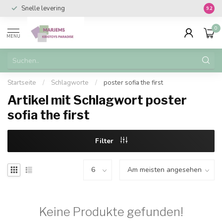
Snelle levering
Vanaf 
9.2
0
MENU
Startseite
/
Schlagworte
/
poster sofia the first
Artikel mit Schlagwort poster
sofia the first
Filter
Keine Produkte gefunden!