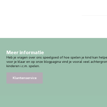
Meer informatie
Heb je vragen over ons speelgoed of hoe spelen je kind kan helpe
voor je klaar en op onze blogpagina vind je vooral veel achtergro
kinderen i.c.m. spelen.
Klantenservice