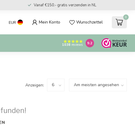
Vanaf €150.- gratis verzenden in NL
0
Mein Konto
Wunschzettel
EUR
9.2
1038
reviews
Anzeigen:
efunden!
EN