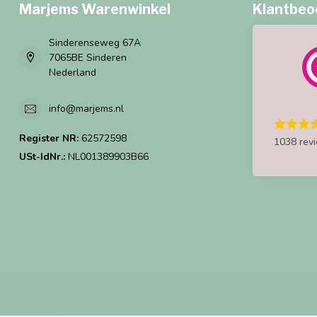
Marjems Warenwinkel
Klantbeo
Sinderenseweg 67A
7065BE Sinderen
Nederland
info@marjems.nl
Register NR:
62572598
1038 rev
USt-IdNr.:
NL001389903B66