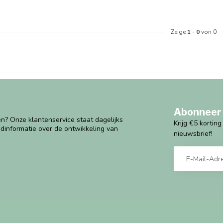
Zeige
1
-
0
von 0
Abonneer 
n? Onze klantenservice staat dagelijks
Krijg €5 kortin
ndinformatie over de ontwikkeling van
nieuwsbrief!