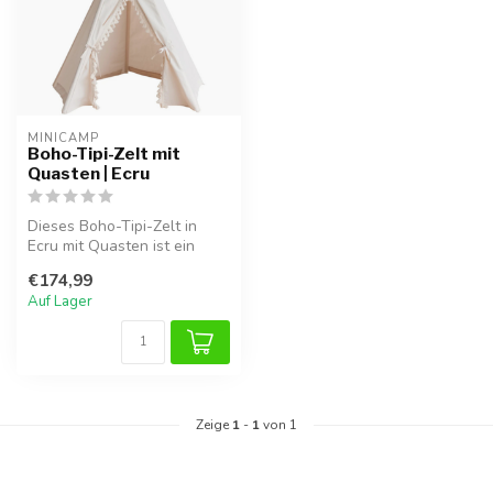
MINICAMP
Boho-Tipi-Zelt mit
Quasten | Ecru
Dieses Boho-Tipi-Zelt in
Ecru mit Quasten ist ein
stimmungsvolles Spielzelt, in
€174,99
...
Auf Lager
Zeige
1
-
1
von 1