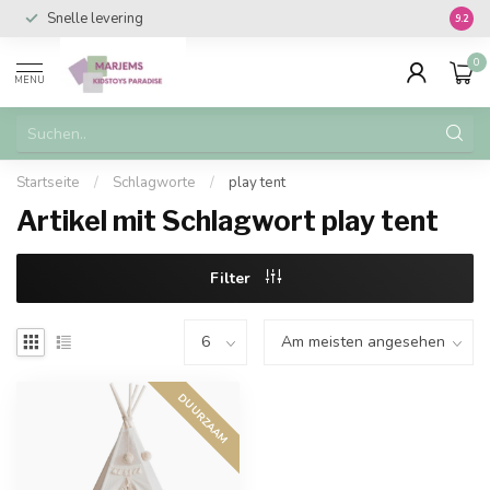
Snelle levering
Vanaf 
9.2
0
MENU
Startseite
/
Schlagworte
/
play tent
Artikel mit Schlagwort play tent
Filter
DUURZAAM