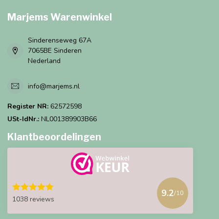
Marjems Warenwinkel
Sinderenseweg 67A
7065BE Sinderen
Nederland
info@marjems.nl
Register NR:
62572598
USt-IdNr.:
NL001389903B66
Klantbeoordelingen
9.2
/10
1038 reviews