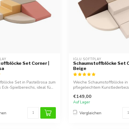
LAY
IGLU SOFTPLAY
ffblöcke Set Corner |
Schaumstoffblöcke Set C
sa
Beige
blöcke Set in Pastellrosa zum
Weiche Schaumstoffblöcke in 
Eck-Spielbereichs, ideal fü...
pflegeleichtem Kunstlederbezu
zum ...
€149,00
Auf Lager
chen
Vergleichen