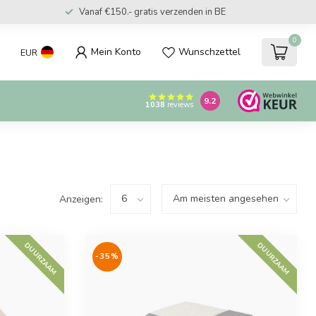
Vanaf €150.- gratis verzenden in BE
0
Mein Konto
Wunschzettel
EUR
9.2
1038
reviews
Anzeigen:
DUURZAAM
DUURZAAM
-35%