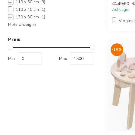
110 x 30 cm
(9)
€
€149,00
110 x 40 cm
(1)
Auf Lager
130 x 30 cm
(1)
Verglei
Mehr anzeigen
Preis
-10%
Min
Max