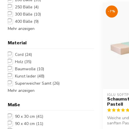
250 Bälle
(4)
-7%
300 Bälle
(10)
400 Bälle
(9)
Mehr anzeigen
Material
Cord
(24)
Holz
(35)
Baumwolle
(10)
Kunst leder
(48)
Superweicher Samt
(26)
Mehr anzeigen
IGLU SOFTP
Schaumsto
Pastell
Maße
90 x 30 cm
(41)
Weiche und 
sanften Past
90 x 40 cm
(11)