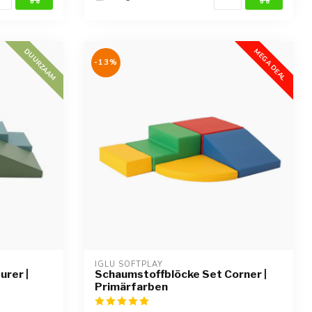
DUURZAAM
MEGA DEAL
-13%
IGLU SOFTPLAY
urer |
Schaumstoffblöcke Set Corner |
Primärfarben