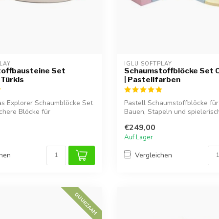
LAY
IGLU SOFTPLAY
offbausteine Set
Schaumstoffblöcke Set C
 Türkis
| Pastellfarben
as Explorer Schaumblöcke Set
Pastell Schaumstoffblöcke für
ichere Blöcke für
Bauen, Stapeln und spielerisc
e...
Lernen....
€249,00
Auf Lager
chen
Vergleichen
DUURZAAM