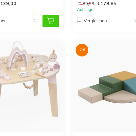
139,00
€179,85
€189,99
Auf Lager
chen
Vergleichen
-7%