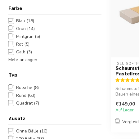
Farbe
Blau
(18)
Grun
(14)
Mintgrün
(5)
Rot
(5)
Gelb
(3)
Mehr anzeigen
IGLU SOFTP
Schaumsto
Pastellro
Typ
Rutsche
(8)
Schaumstoff
Bauen eines 
Rund
(63)
Quadrat
(7)
€149,00
Auf Lager
Zusatz
Verglei
Ohne Bälle
(10)
200 Bälle
(33)