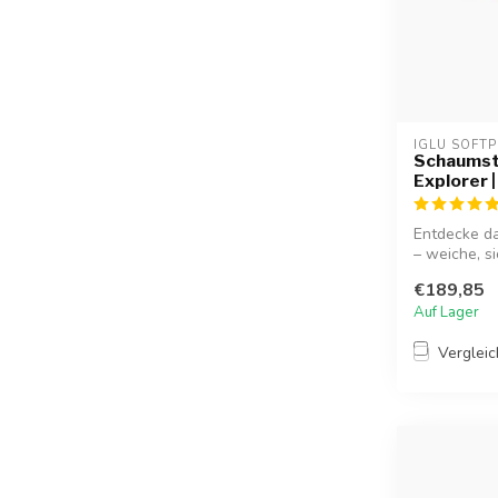
IGLU SOFTP
Schaumst
Explorer |
Entdecke d
– weiche, s
stundenlang
€189,85
Auf Lager
Verglei