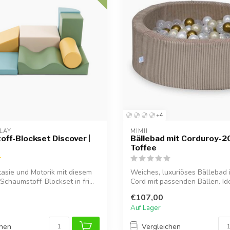
+4
LAY
MIMII
ff-Blockset Discover |
Bällebad mit Corduroy-20
Toffee
tasie und Motorik mit diesem
Weiches, luxuriöses Bällebad 
 Schaumstoff-Blockset in fri...
Cord mit passenden Bällen. Ide
eine...
€107,00
Auf Lager
chen
Vergleichen