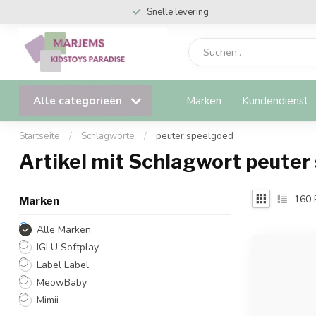
Snelle levering
Alle categorieën
Marken
Kundendienst
Startseite
/
Schlagworte
/
peuter speelgoed
Artikel mit Schlagwort peuter
160
Marken
Alle Marken
IGLU Softplay
Label Label
MeowBaby
Mimii