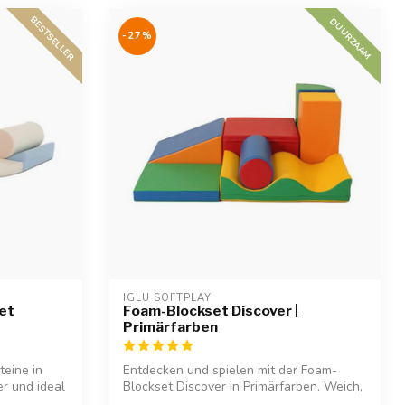
BESTSELLER
DUURZAAM
-27%
IGLU SOFTPLAY
et
Foam-Blockset Discover |
Primärfarben
teine in
Entdecken und spielen mit der Foam-
er und ideal
Blockset Discover in Primärfarben. Weich,
sic...