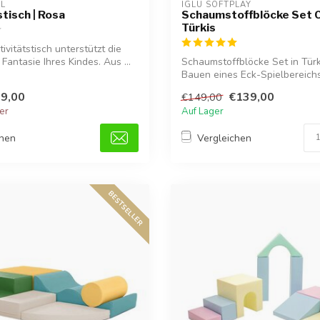
EL
IGLU SOFTPLAY
tisch | Rosa
Schaumstoffblöcke Set C
Türkis
ivitätstisch unterstützt die
Fantasie Ihres Kindes. Aus ...
Schaumstoffblöcke Set in Tür
Bauen eines Eck-Spielbereichs,
fan...
9,00
€139,00
€149,00
ger
Auf Lager
chen
Vergleichen
BESTSELLER