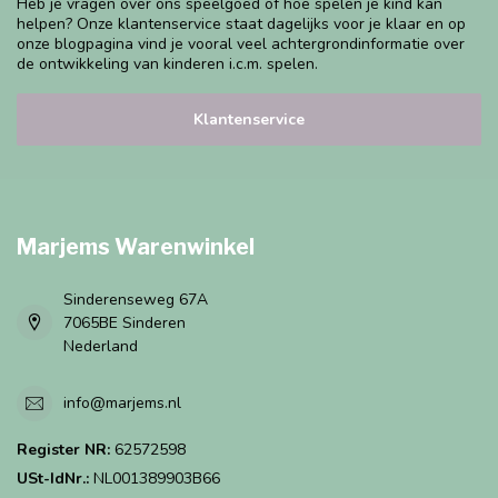
Heb je vragen over ons speelgoed of hoe spelen je kind kan
helpen? Onze klantenservice staat dagelijks voor je klaar en op
onze blogpagina vind je vooral veel achtergrondinformatie over
de ontwikkeling van kinderen i.c.m. spelen.
Klantenservice
Marjems Warenwinkel
Sinderenseweg 67A
7065BE Sinderen
Nederland
info@marjems.nl
Register NR:
62572598
USt-IdNr.:
NL001389903B66