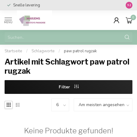
Snelle levering
Vanaf 
9.2
0
MENU
Startseite
/
Schlagworte
/
paw patrol rugzak
Artikel mit Schlagwort paw patrol
rugzak
Filter
Keine Produkte gefunden!