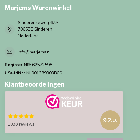
Marjems Warenwinkel
Sinderenseweg 67A
7065BE Sinderen
Nederland
info@marjems.nl
Register NR:
62572598
USt-IdNr.:
NL001389903B66
Klantbeoordelingen
9.2
/10
1038 reviews