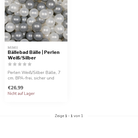
MIMII
Bällebad Bälle | Perlen
Weiß/Silber
Perlen Weiß/Silber Bälle, 7
cm. BPA-frei, sicher und
ideal für motorisches und s...
€26,99
Nicht auf Lager
Zeige
1
-
1
von 1