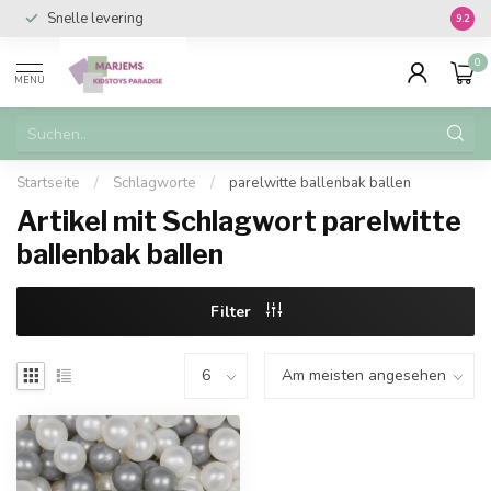
Snelle levering
Vanaf 
9.2
0
MENU
Startseite
/
Schlagworte
/
parelwitte ballenbak ballen
Artikel mit Schlagwort parelwitte
ballenbak ballen
Filter