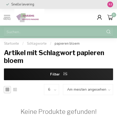
Snelle levering
Vanaf 
9.2
0
MENU
Startseite
/
Schlagworte
/
papieren bloem
Artikel mit Schlagwort papieren
bloem
Filter
Keine Produkte gefunden!