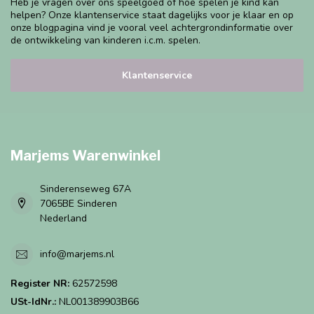
Heb je vragen over ons speelgoed of hoe spelen je kind kan
helpen? Onze klantenservice staat dagelijks voor je klaar en op
onze blogpagina vind je vooral veel achtergrondinformatie over
de ontwikkeling van kinderen i.c.m. spelen.
Klantenservice
Marjems Warenwinkel
Sinderenseweg 67A
7065BE Sinderen
Nederland
info@marjems.nl
Register NR:
62572598
USt-IdNr.:
NL001389903B66