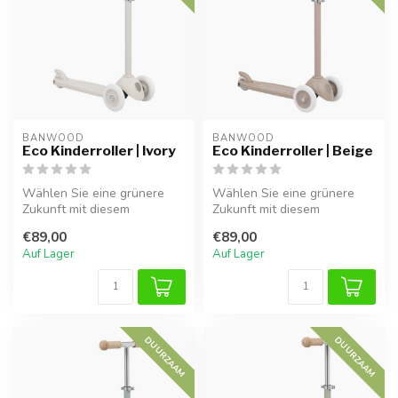
BANWOOD
BANWOOD
Eco Kinderroller | Ivory
Eco Kinderroller | Beige
Wählen Sie eine grünere
Wählen Sie eine grünere
Zukunft mit diesem
Zukunft mit diesem
nachhaltigen
nachhaltigen beige
€89,00
€89,00
elfenbeinfarbenen Kinder...
Kinderroller. Herg...
Auf Lager
Auf Lager
DUURZAAM
DUURZAAM