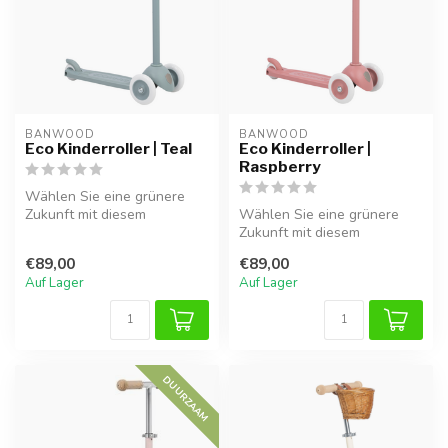
BANWOOD
BANWOOD
Eco Kinderroller | Teal
Eco Kinderroller |
Raspberry
Wählen Sie eine grünere
Zukunft mit diesem
Wählen Sie eine grünere
nachhaltigen Kinderroller in
Zukunft mit diesem
Teal. He...
nachhaltigen kinderroller in
€89,00
€89,00
Himbeerr...
Auf Lager
Auf Lager
DUURZAAM