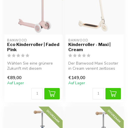
BANWOOD
BANWOOD
Eco Kinderroller | Faded
Kinderroller - Maxi |
Pink
Cream
Wählen Sie eine grünere
Der Banwood Maxi Scooter
Zukunft mit diesem
in Cream vereint zeitloses
nachhaltigen Kinderroller in
Vintage-Design mit
€89,00
€149,00
Faded Pi...
moderner ...
Auf Lager
Auf Lager
DUURZAAM
DUURZAAM