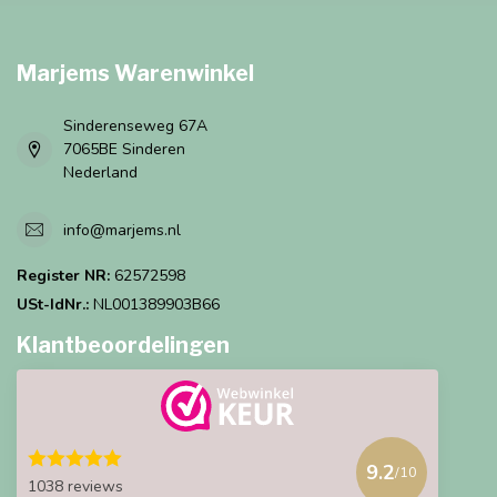
Marjems Warenwinkel
Sinderenseweg 67A
7065BE Sinderen
Nederland
info@marjems.nl
Register NR:
62572598
USt-IdNr.:
NL001389903B66
Klantbeoordelingen
9.2
/10
1038 reviews