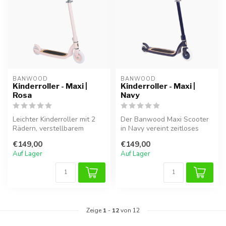
BANWOOD
BANWOOD
Kinderroller - Maxi |
Kinderroller - Maxi |
Rosa
Navy
Leichter Kinderroller mit 2
Der Banwood Maxi Scooter
Rädern, verstellbarem
in Navy vereint zeitloses
Lenker und rutschfestem
Vintage-Design mit
€149,00
€149,00
Tritt....
moderner S...
Auf Lager
Auf Lager
Zeige
1
-
12
von 12