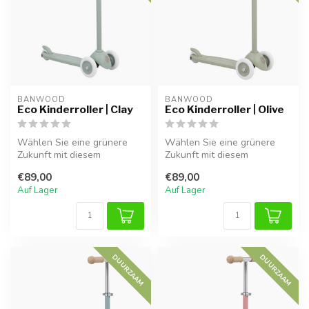
BANWOOD
BANWOOD
Eco Kinderroller | Clay
Eco Kinderroller | Olive
Wählen Sie eine grünere
Wählen Sie eine grünere
Zukunft mit diesem
Zukunft mit diesem
nachhaltigen Kinderroller in
nachhaltigen olivgrünen
€89,00
€89,00
Clay. He...
Kinderroller....
Auf Lager
Auf Lager
DUURZAAM
DUURZAAM