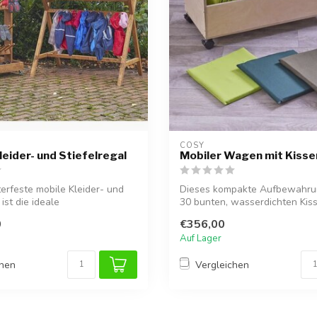
COSY  
leider- und Stiefelregal
Mobiler Wagen mit Kisse
erfeste mobile Kleider- und
Dieses kompakte Aufbewahru
 ist die ideale
30 bunten, wasserdichten Kisse
ngs...
f...
0
€356,00
Auf Lager
chen
Vergleichen