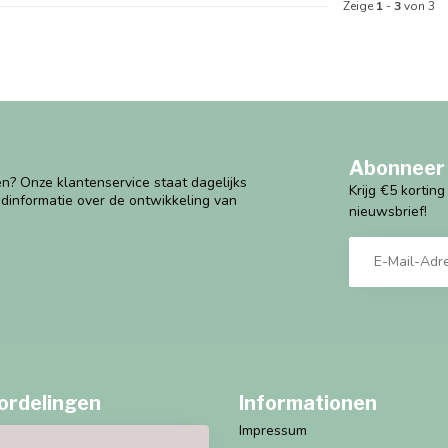
Zeige
1
-
3
von 3
Abonneer 
n? Onze klantenservice staat dagelijks
Krijg €5 kortin
ndinformatie over de ontwikkeling van
nieuwsbrief!
ordelingen
Informationen
Impressum