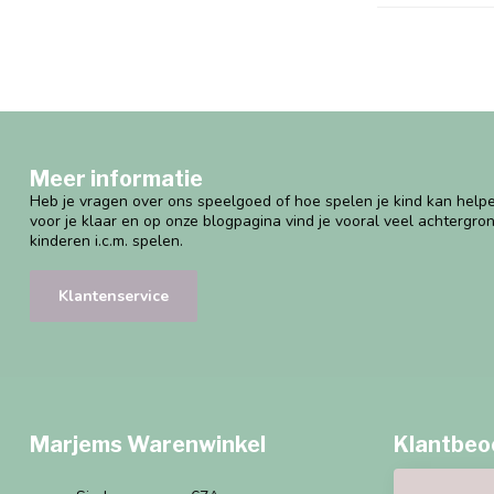
Meer informatie
Heb je vragen over ons speelgoed of hoe spelen je kind kan helpe
voor je klaar en op onze blogpagina vind je vooral veel achtergro
kinderen i.c.m. spelen.
Klantenservice
Marjems Warenwinkel
Klantbeo