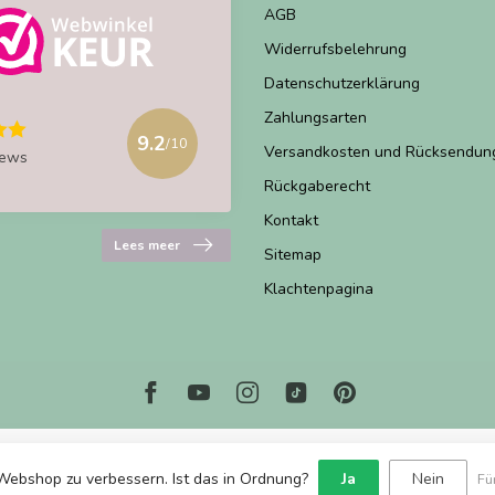
AGB
Widerrufsbelehrung
Datenschutzerklärung
Zahlungsarten
9.2
/10
Versandkosten und Rücksendun
iews
Rückgaberecht
Kontakt
Lees meer
Sitemap
Klachtenpagina
Webshop zu verbessern. Ist das in Ordnung?
Ja
Nein
Fü
© Copyright 2026 Marjems Warenwinkel