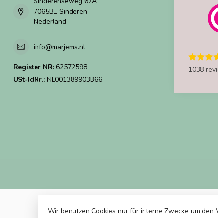
Sinderenseweg 67A
7065BE Sinderen
Nederland
info@marjems.nl
Register NR:
62572598
1038 rev
USt-IdNr.:
NL001389903B66
Wir benutzen Cookies nur für interne Zwecke um den 