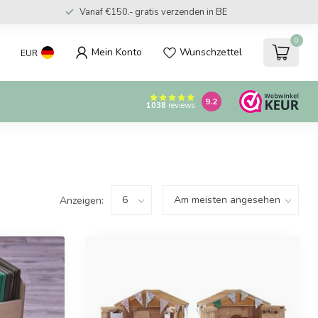
Vanaf €150.- gratis verzenden in BE
0
Mein Konto
Wunschzettel
EUR
9.2
1038
reviews
Anzeigen: