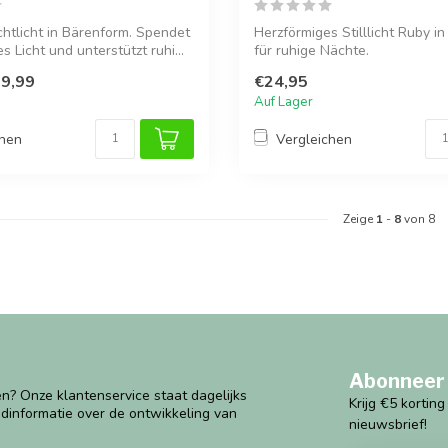
htlicht in Bärenform. Spendet
Herzförmiges Stilllicht Ruby in
 Licht und unterstützt ruhi...
für ruhige Nächte.
9,99
€24,95
Auf Lager
chen
Vergleichen
Zeige
1
-
8
von 8
Abonneer 
n? Onze klantenservice staat dagelijks
Krijg €5 kortin
ndinformatie over de ontwikkeling van
nieuwsbrief!