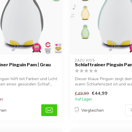
ZAZU KIDS
iner Pinguin Pam | Grau
Schlaftrainer Pinguin Pam
guin hilft mit Farben und Licht
Dieser blaue Pinguin zeigt dei
ten eines gesunden Schlaf...
wann Schlafenszeit ist und wa
...
€44,99
€49,99
ger
Auf Lager
chen
Vergleichen