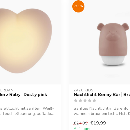
-20%
TERDAM
ZAZU KIDS
 Herz Ruby | Dusty pink
Nachtlicht Benny Bär | Br
s Stilllicht mit sanftem Weiß-
Sanftes Nachtlicht in Bärenfo
t. Touch-Steuerung, aufladb...
warmem braunem Licht. Hilft 
ent...
€19,99
€24,99
Auf Lager