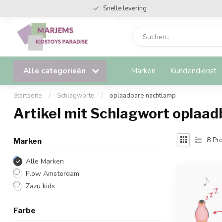
Veilig & snel online betalen
Alle categorieën
Marken
Kundendienst
Startseite
/
Schlagworte
/
oplaadbare nachtlamp
Artikel mit Schlagwort oplaa
8
Pro
Marken
Alle Marken
Flow Amsterdam
Zazu kids
Farbe