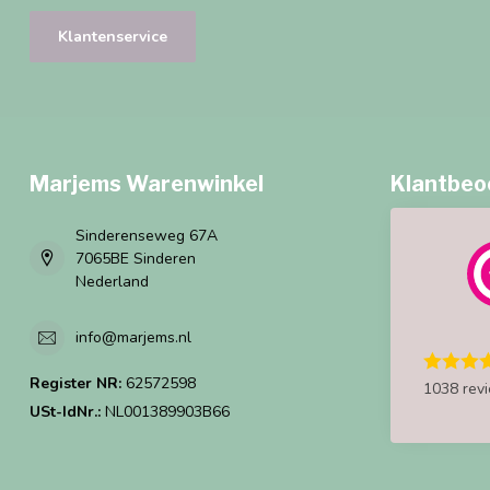
Klantenservice
Marjems Warenwinkel
Klantbeo
Sinderenseweg 67A
7065BE Sinderen
Nederland
info@marjems.nl
Register NR:
62572598
1038 rev
USt-IdNr.:
NL001389903B66