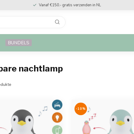
Snelle levering
BUNDELS
dbare nachtlamp
dukte
-10%