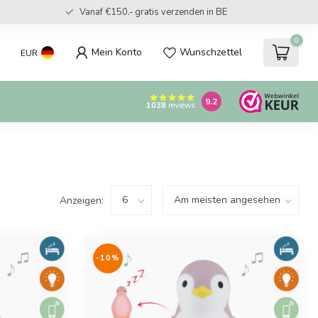
Vanaf €150.- gratis verzenden in NL
0
Mein Konto
Wunschzettel
EUR
9.2
1038
reviews
Anzeigen:
-10%