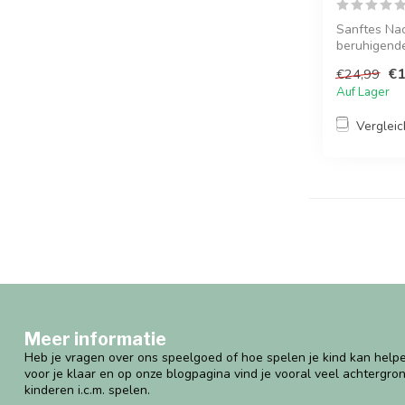
Sanftes Nac
beruhigendes
€1
€24,99
Auf Lager
Verglei
Meer informatie
Heb je vragen over ons speelgoed of hoe spelen je kind kan helpe
voor je klaar en op onze blogpagina vind je vooral veel achtergro
kinderen i.c.m. spelen.