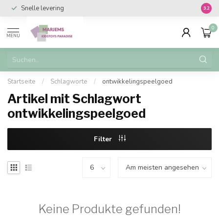
Snelle levering
Vanaf 
9.2
0
MENU
Startseite
/
Schlagworte
/
ontwikkelingspeelgoed
Artikel mit Schlagwort
ontwikkelingspeelgoed
Filter
Keine Produkte gefunden!