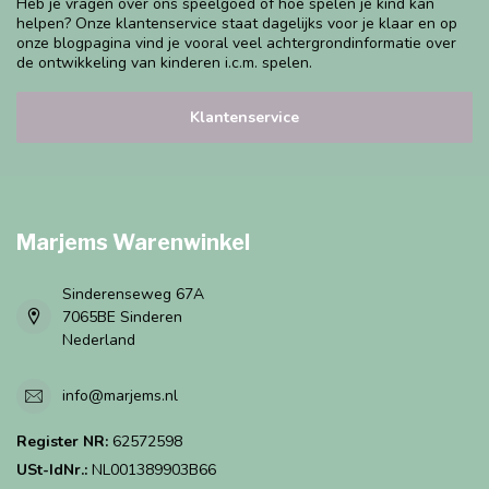
Heb je vragen over ons speelgoed of hoe spelen je kind kan
helpen? Onze klantenservice staat dagelijks voor je klaar en op
onze blogpagina vind je vooral veel achtergrondinformatie over
de ontwikkeling van kinderen i.c.m. spelen.
Klantenservice
Marjems Warenwinkel
Sinderenseweg 67A
7065BE Sinderen
Nederland
info@marjems.nl
Register NR:
62572598
USt-IdNr.:
NL001389903B66