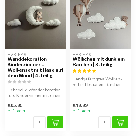
MARJEMS
MARJEMS
Wanddekoration
Wölkchen mit dunklem
Kinderzimmer –
Bärchen | 3-teilig
Wolkenset mit Hase auf
dem Mond | 4-teilig
Handgefertigtes Wolken-
Set mit braunem Bärchen,
Liebevolle Wanddekoration
personalisierbar mit Name
fürs Kinderzimmer mit einem
oder G...
Hasen auf dem Mond und
€65,95
€49,99
wei...
Auf Lager
Auf Lager