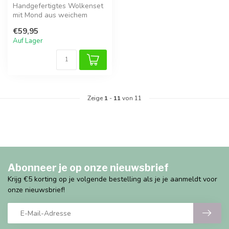
Handgefertigtes Wolkenset
mit Mond aus weichem
Teddy-Stoff, ideal für ein
€59,95
traumh...
Auf Lager
Zeige
1
-
11
von 11
Abonneer je op onze nieuwsbrief
Krijg €5 korting op je volgende bestelling als je je aanmeldt voor
onze nieuwsbrief!