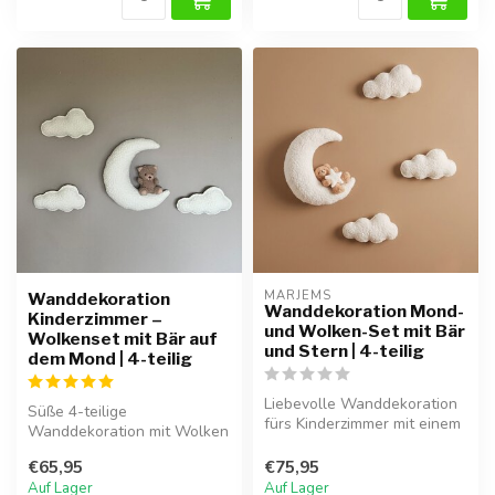
MARJEMS
Wanddekoration
Wanddekoration Mond-
Kinderzimmer –
und Wolken-Set mit Bär
Wolkenset mit Bär auf
und Stern | 4-teilig
dem Mond | 4-teilig
Liebevolle Wanddekoration
Süße 4-teilige
fürs Kinderzimmer mit einem
Wanddekoration mit Wolken
Bäre auf dem Mond und
und Bär auf dem Mond,
weic...
€65,95
€75,95
perfekt für eine ...
Auf Lager
Auf Lager