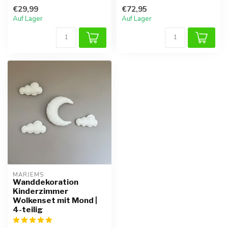
Schaukel aus Teddy-Stoff,
€29,99
€72,95
ideal f...
Auf Lager
Auf Lager
MARJEMS
Wanddekoration
Kinderzimmer
Wolkenset mit Mond |
4-teilig