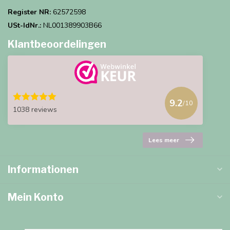
Register NR:
62572598
USt-IdNr.:
NL001389903B66
Klantbeoordelingen
9.2
/10
1038 reviews
Lees meer
Informationen
Mein Konto