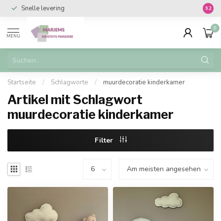
Snelle levering
Vanaf 
9.2
0
MENU
Startseite
/
Schlagworte
/
muurdecoratie kinderkamer
Artikel mit Schlagwort
muurdecoratie kinderkamer
Filter