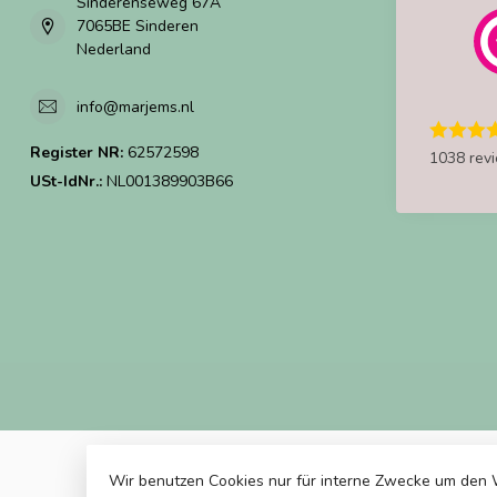
Sinderenseweg 67A
7065BE Sinderen
Nederland
info@marjems.nl
Register NR:
62572598
1038 rev
USt-IdNr.:
NL001389903B66
Wir benutzen Cookies nur für interne Zwecke um den 