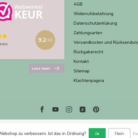
AGB
Widerrufsbelehrung
Datenschutzerklärung
Zahlungsarten
9.2
/10
Versandkosten und Rücksendun
iews
Rückgaberecht
Kontakt
Lees meer
Sitemap
Klachtenpagina
Webshop zu verbessern. Ist das in Ordnung?
Ja
Nein
Fü
© Copyright 2026 Marjems Warenwinkel