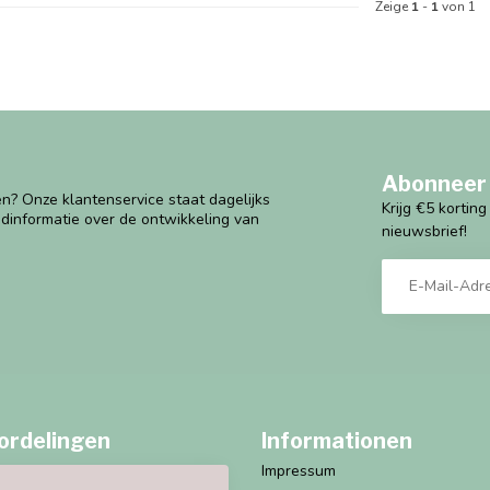
Zeige
1
-
1
von 1
Abonneer 
n? Onze klantenservice staat dagelijks
Krijg €5 kortin
ndinformatie over de ontwikkeling van
nieuwsbrief!
ordelingen
Informationen
Impressum