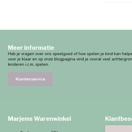
Meer informatie
Heb je vragen over ons speelgoed of hoe spelen je kind kan helpe
voor je klaar en op onze blogpagina vind je vooral veel achtergro
kinderen i.c.m. spelen.
Klantenservice
Marjems Warenwinkel
Klantbeo