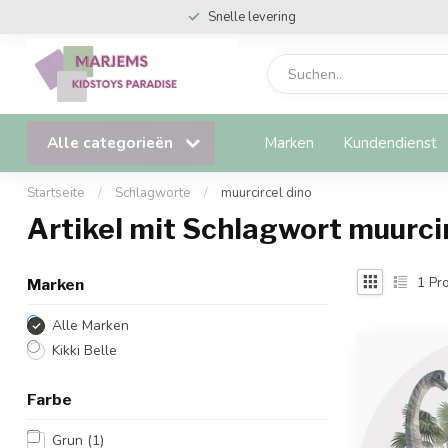
Snelle levering
Alle categorieën
Marken
Kundendienst
Startseite
/
Schlagworte
/
muurcircel dino
Artikel mit Schlagwort muurcir
1
Pro
Marken
Alle Marken
Kikki Belle
Farbe
Grun
(1)