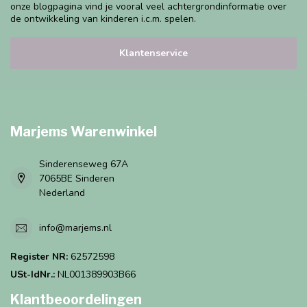
onze blogpagina vind je vooral veel achtergrondinformatie over
de ontwikkeling van kinderen i.c.m. spelen.
Klantenservice
Marjems Warenwinkel
Sinderenseweg 67A
7065BE Sinderen
Nederland
info@marjems.nl
Register NR:
62572598
USt-IdNr.:
NL001389903B66
Klantbeoordelingen