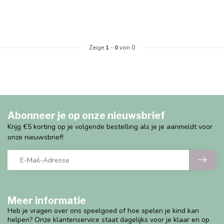
Zeige
1
-
0
von 0
Abonneer je op onze nieuwsbrief
Krijg €5 korting op je volgende bestelling als je je aanmeldt voor
onze nieuwsbrief!
Meer informatie
Heb je vragen over ons speelgoed of hoe spelen je kind kan
helpen? Onze klantenservice staat dagelijks voor je klaar en op