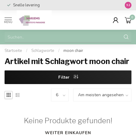
Snelle levering
Vanaf 
9.2
0
MENU
Startseite
/
Schlagworte
/
moon chair
Artikel mit Schlagwort moon chair
Filter
Keine Produkte gefunden!
WEITER EINKAUFEN