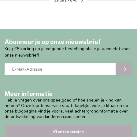
Zeige
1
-
6
von 6
Abonneer je op onze nieuwsbrief
Krijg €5 korting op je volgende bestelling als je je aanmeldt voor
onze nieuwsbrief!
Meer informatie
Heb je vragen over ons speelgoed of hoe spelen je kind kan
helpen? Onze klantenservice staat dagelijks voor je klaar en op
onze blogpagina vind je vooral veel achtergrondinformatie over
de ontwikkeling van kinderen i.c.m. spelen.
Klantenservice