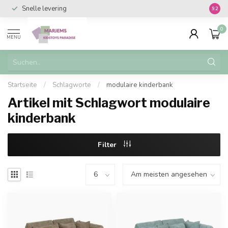
Snelle levering
Vanaf 
9.2
0
MENU
Startseite
/
Schlagworte
/
modulaire kinderbank
Artikel mit Schlagwort modulaire
kinderbank
Filter