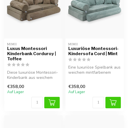
MIMII
MIMII
Luxus Montessori
Luxuriöse Montessori-
Kinderbank Corduroy |
Kindersofa Cord | Mint
Toffee
Eine luxuriöse Spielbank aus
Diese luxuriöse Montessori-
weichem mintfarbenem
Kinderbank aus weichem
Cord, gestaltet voor freies
Corduroy bietet Komfort und
Sp...
€358,00
€358,00
St...
Auf Lager
Auf Lager