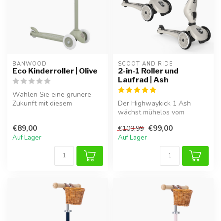
BANWOOD
SCOOT AND RIDE
Eco Kinderroller | Olive
2-in-1 Roller und
Laufrad | Ash
Wählen Sie eine grünere
Zukunft mit diesem
Der Highwaykick 1 Ash
nachhaltigen olivgrünen
wächst mühelos vom
Kinderroller....
Laufrad zum stabilen Roller
€89,00
€99,00
€109,99
mit. Dank K...
Auf Lager
Auf Lager