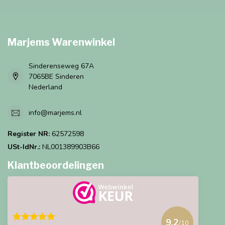
Marjems Warenwinkel
Sinderenseweg 67A
7065BE Sinderen
Nederland
info@marjems.nl
Register NR:
62572598
USt-IdNr.:
NL001389903B66
Klantbeoordelingen
9.2
/10