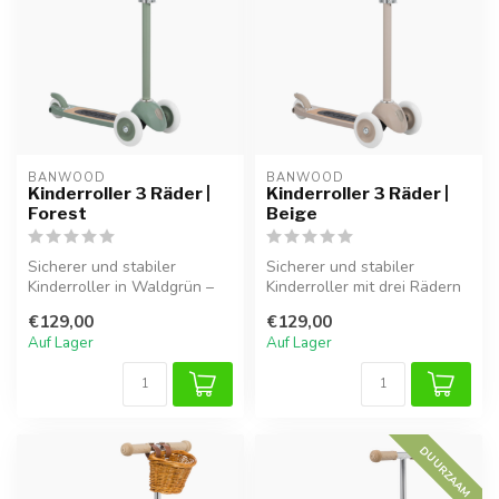
BANWOOD
BANWOOD
Kinderroller 3 Räder |
Kinderroller 3 Räder |
Forest
Beige
Sicherer und stabiler
Sicherer und stabiler
Kinderroller in Waldgrün –
Kinderroller mit drei Rädern
ideal für kleine Anfänger.
in sanftem Beige. Perfekt
€129,00
€129,00
für...
Auf Lager
Auf Lager
DUURZAAM