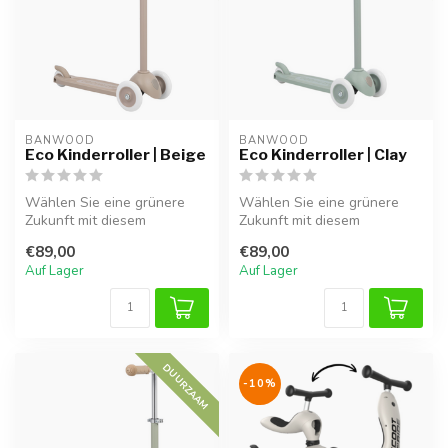
BANWOOD
BANWOOD
Eco Kinderroller | Beige
Eco Kinderroller | Clay
Wählen Sie eine grünere
Wählen Sie eine grünere
Zukunft mit diesem
Zukunft mit diesem
nachhaltigen beige
nachhaltigen Kinderroller in
€89,00
€89,00
Kinderroller. Herg...
Clay. He...
Auf Lager
Auf Lager
DUURZAAM
-10%