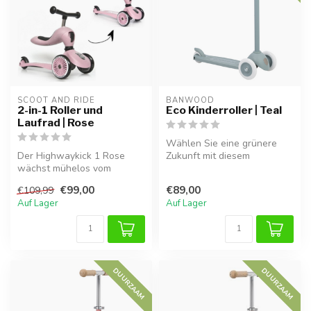
SCOOT AND RIDE
BANWOOD
2-in-1 Roller und
Eco Kinderroller | Teal
Laufrad | Rose
Wählen Sie eine grünere
Der Highwaykick 1 Rose
Zukunft mit diesem
wächst mühelos vom
nachhaltigen Kinderroller in
Laufrad zum stabilen Roller
Teal. He...
€99,00
€89,00
€109,99
mit. Dank ...
Auf Lager
Auf Lager
DUURZAAM
DUURZAAM