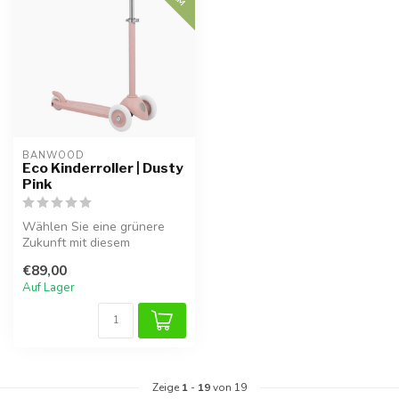
BANWOOD
Eco Kinderroller | Dusty
Pink
Wählen Sie eine grünere
Zukunft mit diesem
nachhaltigen Kinderroller in
€89,00
Altrosa....
Auf Lager
Zeige
1
-
19
von 19