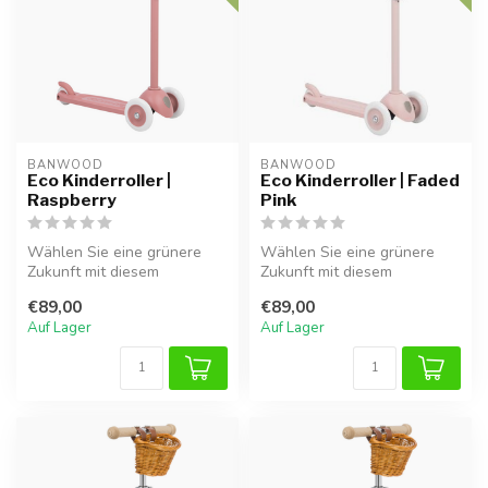
BANWOOD
BANWOOD
Eco Kinderroller |
Eco Kinderroller | Faded
Raspberry
Pink
Wählen Sie eine grünere
Wählen Sie eine grünere
Zukunft mit diesem
Zukunft mit diesem
nachhaltigen kinderroller in
nachhaltigen Kinderroller in
€89,00
€89,00
Himbeerr...
Faded Pi...
Auf Lager
Auf Lager