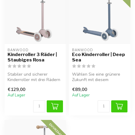
BANWOOD
BANWOOD
Kinderroller 3 Räder |
Eco Kinderroller | Deep
Staubiges Rosa
Sea
Stabiler und sicherer
Wählen Sie eine grünere
Kinderroller mit drei Rädern
Zukunft mit diesem
in angesagtem Staubrosa.
nachhaltigen kinderroller in
€129,00
€89,00
Geei...
Deep Sea...
Auf Lager
Auf Lager
DUURZAAM