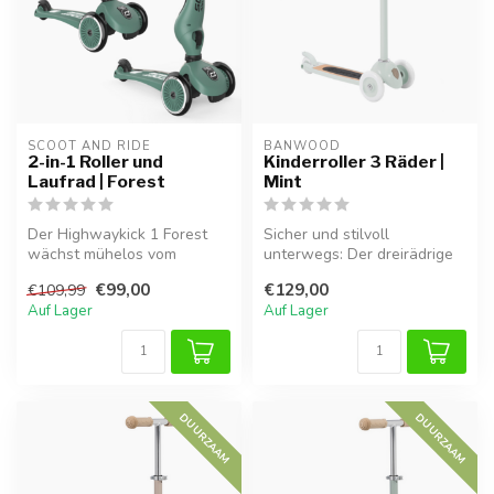
SCOOT AND RIDE
BANWOOD
2-in-1 Roller und
Kinderroller 3 Räder |
Laufrad | Forest
Mint
Der Highwaykick 1 Forest
Sicher und stilvoll
wächst mühelos vom
unterwegs: Der dreirädrige
Laufrad zum stabilen Roller
Kinderroller in Mint bietet
€99,00
€129,00
€109,99
mit. Dan...
Stabi...
Auf Lager
Auf Lager
DUURZAAM
DUURZAAM