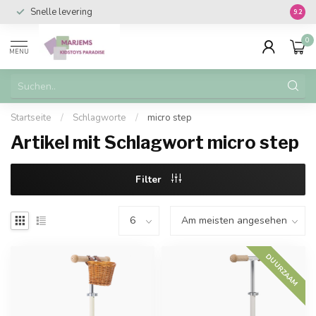
Snelle levering
Vanaf 
9.2
0
MENU
Startseite
/
Schlagworte
/
micro step
Artikel mit Schlagwort micro step
Filter
DUURZAAM