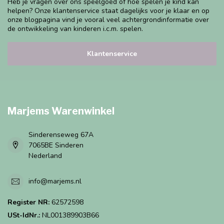
Heb je vragen over ons speelgoed of hoe spelen je kind kan
helpen? Onze klantenservice staat dagelijks voor je klaar en op
onze blogpagina vind je vooral veel achtergrondinformatie over
de ontwikkeling van kinderen i.c.m. spelen.
Klantenservice
Marjems Warenwinkel
Sinderenseweg 67A
7065BE Sinderen
Nederland
info@marjems.nl
Register NR:
62572598
USt-IdNr.:
NL001389903B66