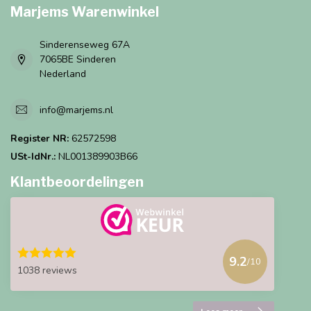
Marjems Warenwinkel
Sinderenseweg 67A
7065BE Sinderen
Nederland
info@marjems.nl
Register NR:
62572598
USt-IdNr.:
NL001389903B66
Klantbeoordelingen
9.2
/10
1038 reviews