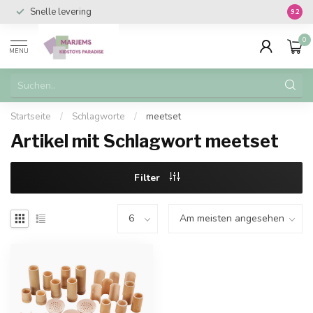
Snelle levering
Vanaf 
9.2
0
MENU
Startseite
/
Schlagworte
/
meetset
Artikel mit Schlagwort meetset
Filter