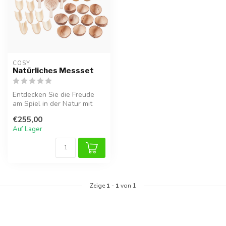
COSY  
Natürliches Messset
Entdecken Sie die Freude
am Spiel in der Natur mit
diesem 40-teiligen Messset,
€255,00
b...
Auf Lager
Zeige
1
-
1
von 1