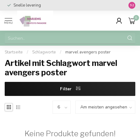
Snelle levering
Vanaf 
9.2
0
MENU
Startseite
/
Schlagworte
/
marvel avengers poster
Artikel mit Schlagwort marvel
avengers poster
Filter
Keine Produkte gefunden!