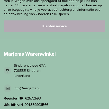
Heb je vragen over ons speelgoed of hoe spelen je kind kan
helpen? Onze klantenservice staat dagelijks voor je klaar en op
onze blogpagina vind je vooral veel achtergrondinformatie over
de ontwikkeling van kinderen i.c.m. spelen.
Klantenservice
Marjems Warenwinkel
Sinderenseweg 67A
7065BE Sinderen
Nederland
info@marjems.nl
Register NR:
62572598
USt-IdNr.:
NL001389903B66