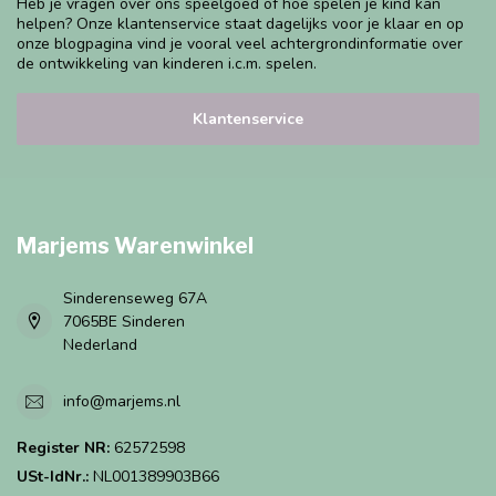
Heb je vragen over ons speelgoed of hoe spelen je kind kan
helpen? Onze klantenservice staat dagelijks voor je klaar en op
onze blogpagina vind je vooral veel achtergrondinformatie over
de ontwikkeling van kinderen i.c.m. spelen.
Klantenservice
Marjems Warenwinkel
Sinderenseweg 67A
7065BE Sinderen
Nederland
info@marjems.nl
Register NR:
62572598
USt-IdNr.:
NL001389903B66