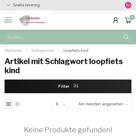
Snelle levering
Vanaf 
9.2
0
MENU
Startseite
/
Schlagworte
/
loopfiets kind
Artikel mit Schlagwort loopfiets
kind
Filter
Keine Produkte gefunden!