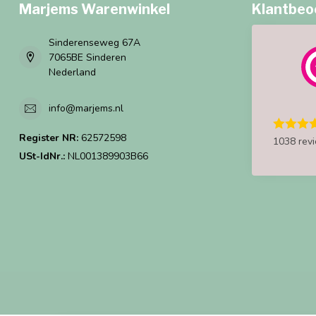
Marjems Warenwinkel
Klantbeo
Sinderenseweg 67A
7065BE Sinderen
Nederland
info@marjems.nl
Register NR:
62572598
1038 rev
USt-IdNr.:
NL001389903B66