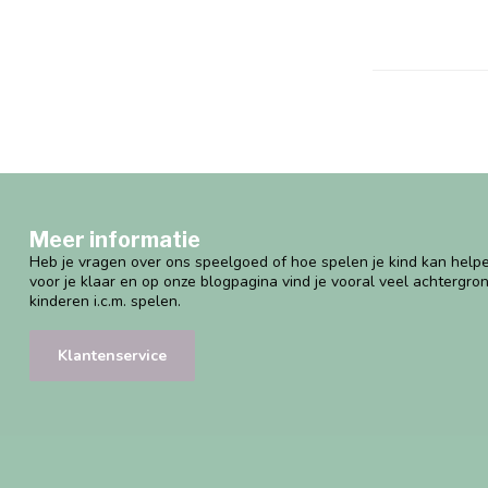
Meer informatie
Heb je vragen over ons speelgoed of hoe spelen je kind kan helpe
voor je klaar en op onze blogpagina vind je vooral veel achtergro
kinderen i.c.m. spelen.
Klantenservice