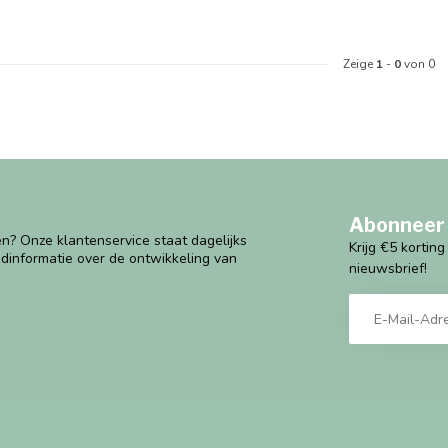
Zeige
1
-
0
von 0
Abonneer 
n? Onze klantenservice staat dagelijks
Krijg €5 kortin
ndinformatie over de ontwikkeling van
nieuwsbrief!