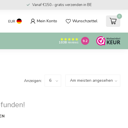
Vanaf €150.- gratis verzenden in BE
0
Mein Konto
Wunschzettel
EUR
9.2
1038
reviews
Anzeigen:
efunden!
EN