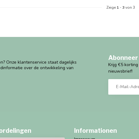
Zeige
1
-
3
von 3
Abonneer 
n? Onze klantenservice staat dagelijks
Krijg €5 kortin
ndinformatie over de ontwikkeling van
nieuwsbrief!
ordelingen
Informationen