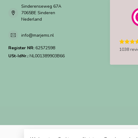
Sinderenseweg 67A
7065BE Sinderen
Nederland
info@marjems.nl
Register NR:
62572598
1038 rev
USt-IdNr.:
NL001389903B66