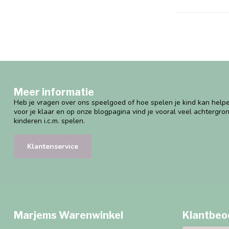
Meer informatie
Heb je vragen over ons speelgoed of hoe spelen je kind kan helpe
voor je klaar en op onze blogpagina vind je vooral veel achtergro
kinderen i.c.m. spelen.
Klantenservice
Marjems Warenwinkel
Klantbeo