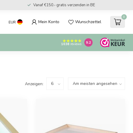
Vanaf €150.- gratis verzenden in BE
0
Mein Konto
Wunschzettel
EUR
9.2
1038
reviews
Anzeigen: