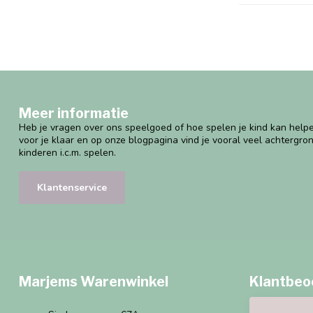
Meer informatie
Heb je vragen over ons speelgoed of hoe spelen je kind kan helpe
voor je klaar en op onze blogpagina vind je vooral veel achtergro
kinderen i.c.m. spelen.
Klantenservice
Marjems Warenwinkel
Klantbeo