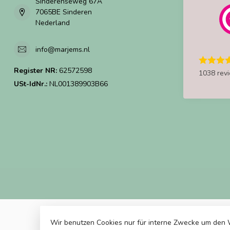
Sinderenseweg 67A
7065BE Sinderen
Nederland
info@marjems.nl
Register NR:
62572598
1038 rev
USt-IdNr.:
NL001389903B66
Wir benutzen Cookies nur für interne Zwecke um den 