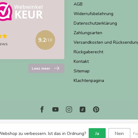
AGB
Widerrufsbelehrung
Datenschutzerklärung
Zahlungsarten
9.2
/10
Versandkosten und Rücksendun
iews
Rückgaberecht
Kontakt
Lees meer
Sitemap
Klachtenpagina
Webshop zu verbessern. Ist das in Ordnung?
Ja
Nein
Fü
© Copyright 2026 Marjems Warenwinkel