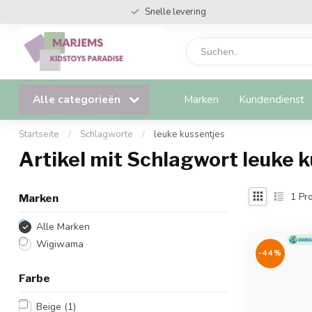
Snelle levering
Alle categorieën
Marken
Kundendienst
Startseite
/
Schlagworte
/
leuke kussentjes
Artikel mit Schlagwort leuke 
1
Pro
Marken
Alle Marken
Wigiwama
-44%
Farbe
Beige
(1)