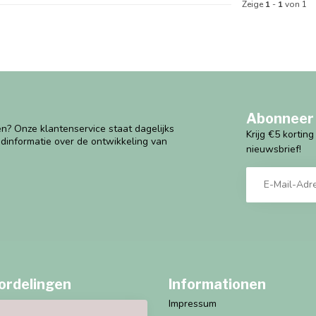
Zeige
1
-
1
von 1
Abonneer 
n? Onze klantenservice staat dagelijks
Krijg €5 kortin
ndinformatie over de ontwikkeling van
nieuwsbrief!
ordelingen
Informationen
Impressum