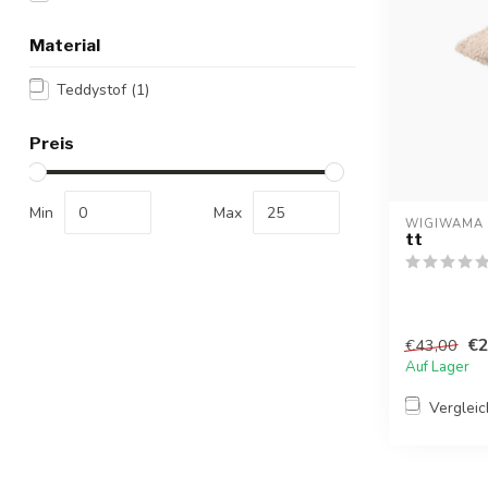
Material
Teddystof
(1)
Preis
Min
Max
WIGIWAMA
tt
€2
€43,00
Auf Lager
Verglei