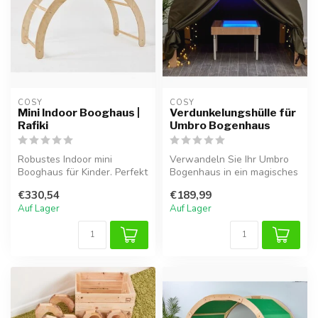
COSY  
COSY  
Mini Indoor Booghaus |
Verdunkelungshülle für
Rafiki
Umbro Bogenhaus
Robustes Indoor mini
Verwandeln Sie Ihr Umbro
Booghaus für Kinder. Perfekt
Bogenhaus in ein magisches
zum Kuscheln, Lesen und
sensorisches Zelt! Diese
€330,54
€189,99
fantas...
Ver...
Auf Lager
Auf Lager