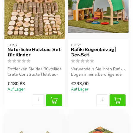
COSY  
COSY  
Natürliche Holzbau-Set
Rafiki Bogenbezug |
für Kinder
3er-Set
Entdecken Sie das 90-teilige
Verwandeln Sie Ihren Rafiki-
Crate Constructa Holzbau-
Bogen in eine beruhigende
Set. Fördern Sie Kreativit...
Höhle! Dieses Set aus drei...
€180,83
€233,00
Auf Lager
Auf Lager