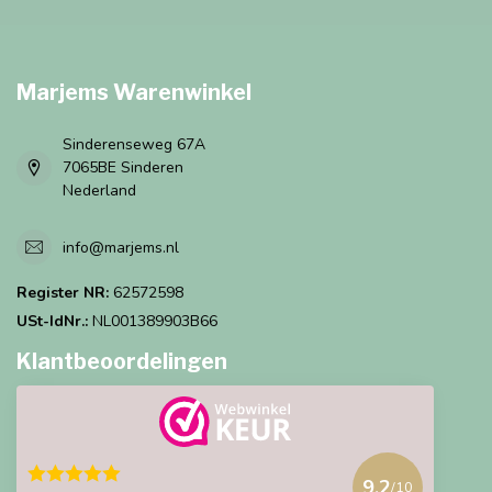
Marjems Warenwinkel
Sinderenseweg 67A
7065BE Sinderen
Nederland
info@marjems.nl
Register NR:
62572598
USt-IdNr.:
NL001389903B66
Klantbeoordelingen
9.2
/10