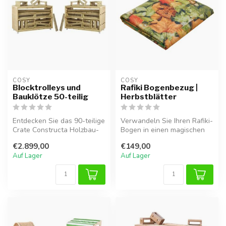
COSY  
COSY  
Blocktrolleys und
Rafiki Bogenbezug |
Bauklötze 50-teilig
Herbstblätter
Entdecken Sie das 90-teilige
Verwandeln Sie Ihren Rafiki-
Crate Constructa Holzbau-
Bogen in einen magischen
Set. Fördern Sie Kreativit...
Herbstwald! Dieser
€2.899,00
€149,00
lebendig...
Auf Lager
Auf Lager