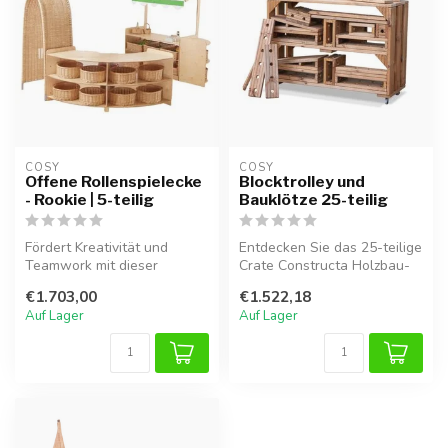
COSY  
COSY  
Offene Rollenspielecke
Blocktrolley und
- Rookie | 5-teilig
Bauklötze 25-teilig
Fördert Kreativität und
Entdecken Sie das 25-teilige
Teamwork mit dieser
Crate Constructa Holzbau-
langlebigen 5-teiligen Holz-
Set. Fördern Sie Kreativit...
€1.703,00
€1.522,18
Rollensp...
Auf Lager
Auf Lager