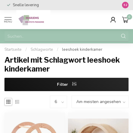
Snelle levering
Vanaf 
9.2
0
MENU
Startseite
/
Schlagworte
/
leeshoek kinderkamer
Artikel mit Schlagwort leeshoek
kinderkamer
Filter