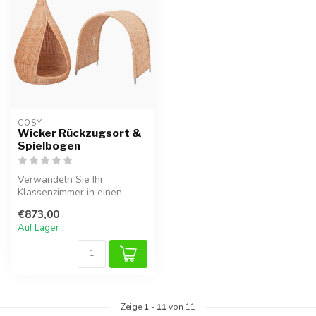
COSY  
Wicker Rückzugsort &
Spielbogen
Verwandeln Sie Ihr
Klassenzimmer in einen
zauberhaften Rückzugsort
€873,00
mit diesem Se...
Auf Lager
Zeige
1
-
11
von 11