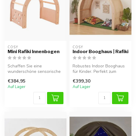
COSY  
COSY  
Mini Rafiki Innenbogen
Indoor Booghaus | Rafiki
Schaffen Sie eine
Robustes Indoor Booghaus
wunderschöne sensorische
für Kinder. Perfekt zum
Höhle, in der junge Kinder in
Kuscheln, Lesen und
€384,95
€399,30
ihre ei...
fantasievol...
Auf Lager
Auf Lager