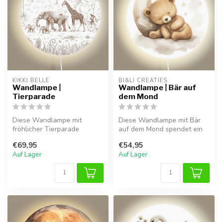
KIKKI BELLE
BI&LI CREATIES
Wandlampe |
Wandlampe | Bär auf
Tierparade
dem Mond
Diese Wandlampe mit
Diese Wandlampe mit Bär
fröhlicher Tierparade
auf dem Mond spendet ein
spendet sanftes Licht und
sanftes, warmes Licht und
€69,95
€54,95
schafft eine...
sorgt...
Auf Lager
Auf Lager