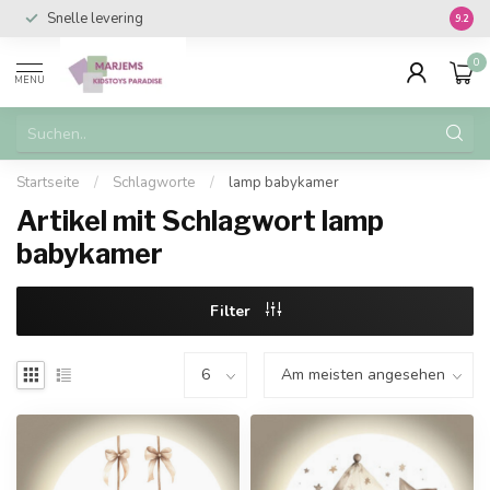
Snelle levering
Vanaf 
9.2
0
MENU
Startseite
/
Schlagworte
/
lamp babykamer
Artikel mit Schlagwort lamp
babykamer
Filter