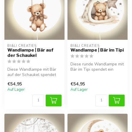
BI&LI CREATIES
BI&LI CREATIES
Wandlampe | Bär auf
Wandlampe | Bär im Tipi
der Schaukel
Diese runde Wandlampe mit
Diese Wandlampe mit Bär
Bär im Tipi spendet ein
auf der Schaukel spendet
sanftes, warmes Licht und
sanftes Licht und schafft
sorg...
€54,95
€54,95
eine ...
Auf Lager
Auf Lager