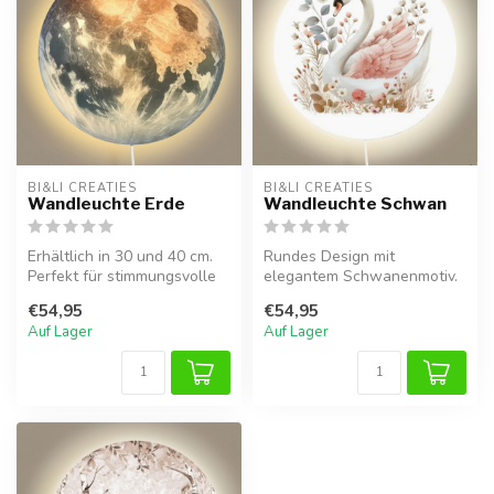
BI&LI CREATIES
BI&LI CREATIES
Wandleuchte Erde
Wandleuchte Schwan
Erhältlich in 30 und 40 cm.
Rundes Design mit
Perfekt für stimmungsvolle
elegantem Schwanenmotiv.
Beleuchtung im Baby- oder...
Erhältlich in 30 und 40 cm,
€54,95
€54,95
ideal für...
Auf Lager
Auf Lager