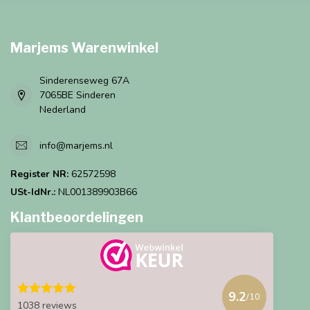
Marjems Warenwinkel
Sinderenseweg 67A
7065BE Sinderen
Nederland
info@marjems.nl
Register NR:
62572598
USt-IdNr.:
NL001389903B66
Klantbeoordelingen
9.2
/10
1038 reviews