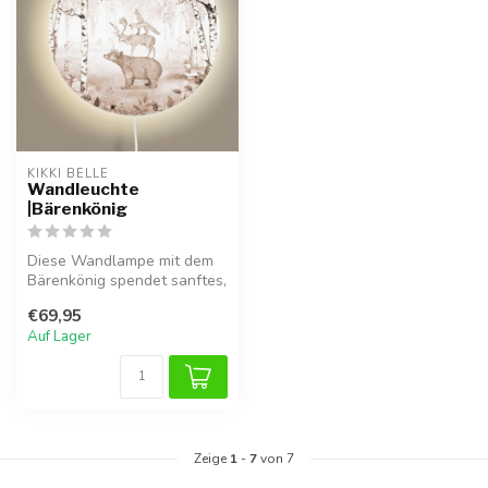
KIKKI BELLE
Wandleuchte
|Bärenkönig
Diese Wandlampe mit dem
Bärenkönig spendet sanftes,
warmes Licht und sorgt für
€69,95
e...
Auf Lager
Zeige
1
-
7
von 7