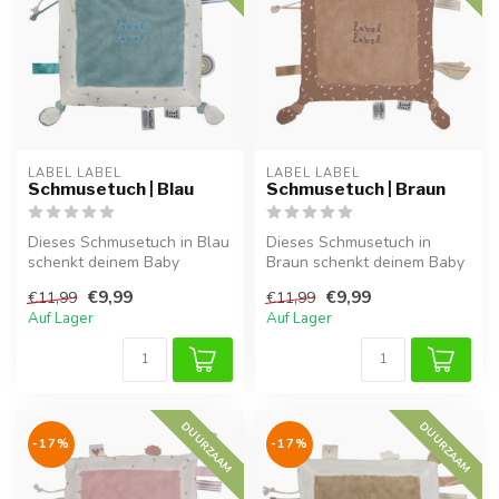
LABEL LABEL
LABEL LABEL
Schmusetuch | Blau
Schmusetuch | Braun
Dieses Schmusetuch in Blau
Dieses Schmusetuch in
schenkt deinem Baby
Braun schenkt deinem Baby
Geborgenheit und Trost, zu
Geborgenheit und Trost, zu
€9,99
€9,99
€11,99
€11,99
Hause ...
Hause...
Auf Lager
Auf Lager
DUURZAAM
DUURZAAM
-17%
-17%