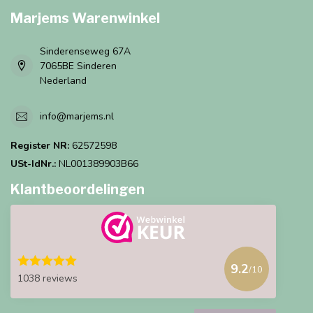
Marjems Warenwinkel
Sinderenseweg 67A
7065BE Sinderen
Nederland
info@marjems.nl
Register NR:
62572598
USt-IdNr.:
NL001389903B66
Klantbeoordelingen
9.2
/10
1038 reviews