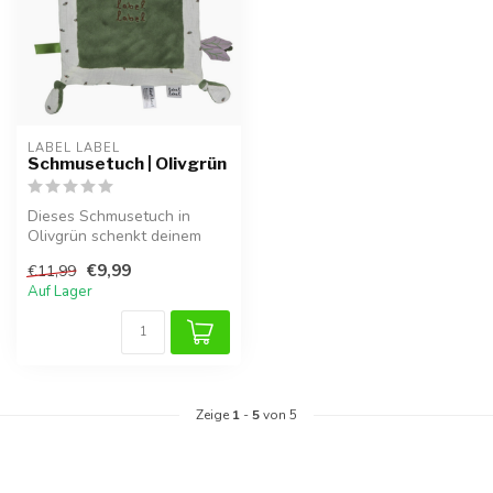
LABEL LABEL
Schmusetuch | Olivgrün
Dieses Schmusetuch in
Olivgrün schenkt deinem
Baby Geborgenheit und
€9,99
€11,99
Trost, zu Ha...
Auf Lager
Zeige
1
-
5
von 5