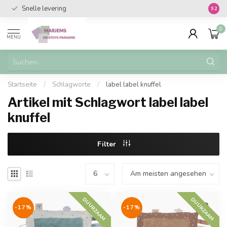
Snelle levering
Vanaf 
9.2
0
MENU
Startseite
/
Schlagworte
/
label label knuffel
Artikel mit Schlagwort label label
knuffel
Filter
DUURZAAM
DUURZAAM
-17%
-17%