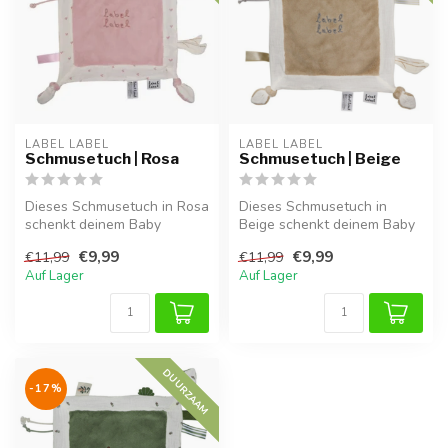
LABEL LABEL
LABEL LABEL
Schmusetuch | Rosa
Schmusetuch | Beige
Dieses Schmusetuch in Rosa
Dieses Schmusetuch in
schenkt deinem Baby
Beige schenkt deinem Baby
Geborgenheit und Trost, zu
Geborgenheit und Trost, zu
€9,99
€9,99
€11,99
€11,99
Hause ...
Hause...
Auf Lager
Auf Lager
DUURZAAM
-17%