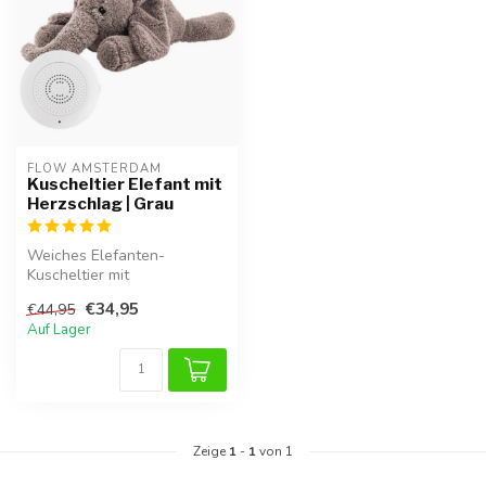
FLOW AMSTERDAM
Kuscheltier Elefant mit
Herzschlag | Grau
Weiches Elefanten-
Kuscheltier mit
Herzschlaggeräusch für
€34,95
€44,95
Geborgenheit und ruhige...
Auf Lager
Zeige
1
-
1
von 1