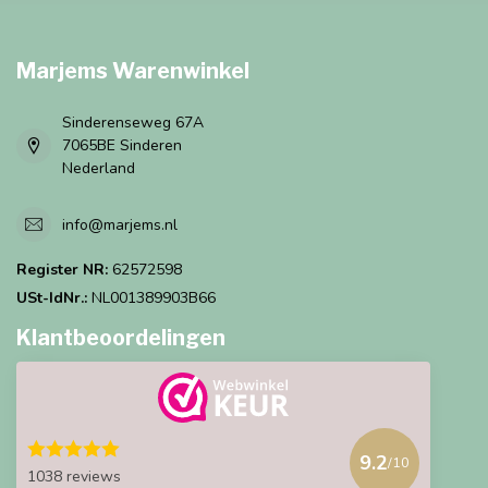
Marjems Warenwinkel
Sinderenseweg 67A
7065BE Sinderen
Nederland
info@marjems.nl
Register NR:
62572598
USt-IdNr.:
NL001389903B66
Klantbeoordelingen
9.2
/10
1038 reviews