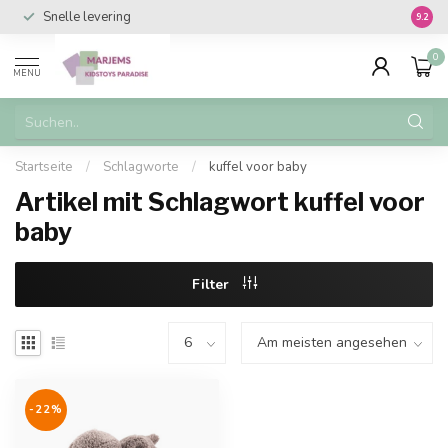
Snelle levering
Vanaf 
9.2
0
MENU
Startseite
/
Schlagworte
/
kuffel voor baby
Artikel mit Schlagwort kuffel voor
baby
Filter
-22%