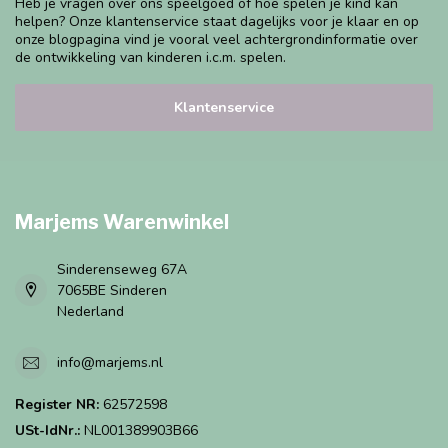
Heb je vragen over ons speelgoed of hoe spelen je kind kan
helpen? Onze klantenservice staat dagelijks voor je klaar en op
onze blogpagina vind je vooral veel achtergrondinformatie over
de ontwikkeling van kinderen i.c.m. spelen.
Klantenservice
Marjems Warenwinkel
Sinderenseweg 67A
7065BE Sinderen
Nederland
info@marjems.nl
Register NR:
62572598
USt-IdNr.:
NL001389903B66