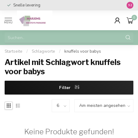
Snelle levering
Vanaf 
9.2
0
MENU
Startseite
/
Schlagworte
/
knuffels voor babys
Artikel mit Schlagwort knuffels
voor babys
Filter
Keine Produkte gefunden!