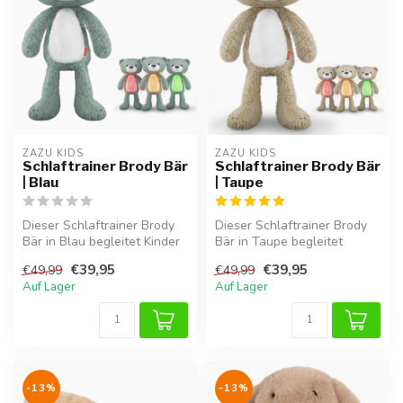
ZAZU KIDS
ZAZU KIDS
Schlaftrainer Brody Bär
Schlaftrainer Brody Bär
| Blau
| Taupe
Dieser Schlaftrainer Brody
Dieser Schlaftrainer Brody
Bär in Blau begleitet Kinder
Bär in Taupe begleitet
spielerisch zu einem bes...
Kinder spielerisch zu einem
€39,95
€39,95
€49,99
€49,99
be...
Auf Lager
Auf Lager
-13%
-13%