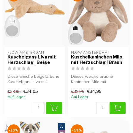
FLOW AMSTERDAM
FLOW AMSTERDAM
Kuschelgans Liva mit
Kuschelkaninchen Milo
Herzschlag | Beige
mit Herzschlag | Braun
Diese weiche beigefarbene
Dieses weiche braune
Kuschelgans Liva mit
Kaninchen Milo mit
Herzschlagfunktion
Herzschlagfunktion
€34,95
€34,95
€39,95
€39,95
vermittelt Bab...
vermittelt Babys Gebo...
Auf Lager
Auf Lager
-23%
-18%