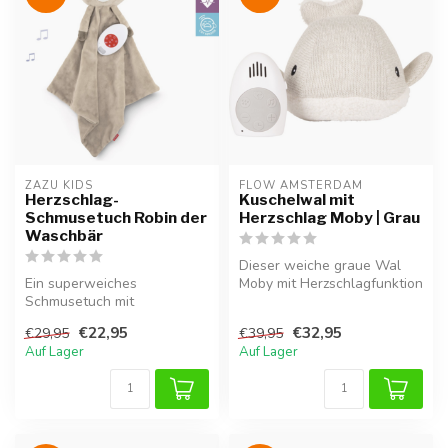
ZAZU KIDS
FLOW AMSTERDAM
Herzschlag-
Kuschelwal mit
Schmusetuch Robin der
Herzschlag Moby | Grau
Waschbär
Dieser weiche graue Wal
Ein superweiches
Moby mit Herzschlagfunktion
Schmusetuch mit
vermittelt Babys
beruhigendem
Geborgenhei...
€22,95
€32,95
€29,95
€39,95
Herzschlaggeräusch. Robin
Auf Lager
Auf Lager
der Wasc...