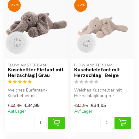
-22%
-22%
FLOW AMSTERDAM
FLOW AMSTERDAM
Kuscheltier Elefant mit
Kuschelelefant mit
Herzschlag | Grau
Herzschlag | Beige
Weiches Elefanten-
Weiches Kuscheltier mit
Kuscheltier mit
Herzschlagklang zur
Herzschlaggeräusch für
Beruhigung von
€34,95
€34,95
€44,95
€44,95
Geborgenheit und ruhige...
Neugeborenen.
Auf Lager
Auf Lager