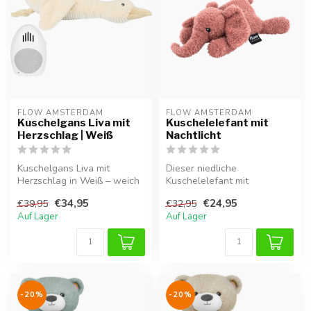
FLOW AMSTERDAM
FLOW AMSTERDAM
Kuschelgans Liva mit
Kuschelelefant mit
Herzschlag | Weiß
Nachtlicht
Kuschelgans Liva mit
Dieser niedliche
Herzschlag in Weiß – weich
Kuschelelefant mit
und kuschelig, perfekt zum
Nachtlicht schenkt
€34,95
€24,95
€39,95
€32,95
Spiel...
Geborgenheit und Ruhe bei...
Auf Lager
Auf Lager
-20%
-20%