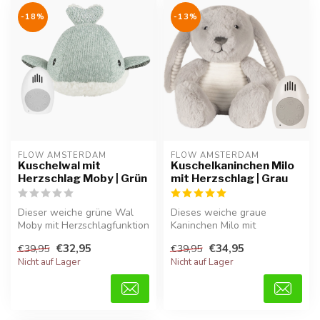
-18%
-13%
FLOW AMSTERDAM
FLOW AMSTERDAM
Kuschelwal mit
Kuschelkaninchen Milo
Herzschlag Moby | Grün
mit Herzschlag | Grau
Dieser weiche grüne Wal
Dieses weiche graue
Moby mit Herzschlagfunktion
Kaninchen Milo mit
vermittelt Babys
Herzschlagfunktion
€32,95
€34,95
€39,95
€39,95
Geborgenhei...
vermittelt Babys Gebor...
Nicht auf Lager
Nicht auf Lager