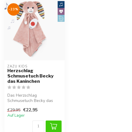
-23%
ZAZU KIDS
Herzschlag
Schmusetuch Becky
das Kaninchen
Das Herzschlag
Schmusetuch Becky das
Kaninchen hilft deinem Baby
€22,95
€29,95
sich zu beruhig...
Auf Lager