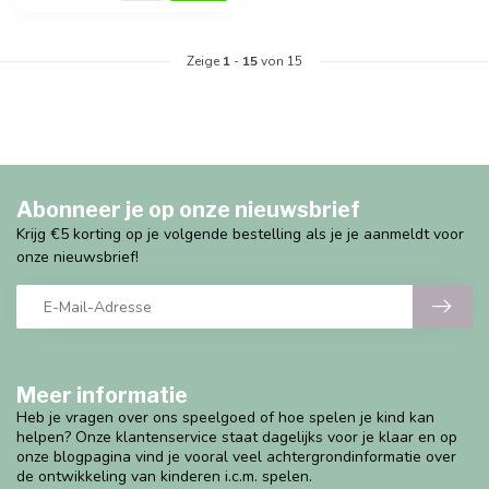
Zeige
1
-
15
von 15
Abonneer je op onze nieuwsbrief
Krijg €5 korting op je volgende bestelling als je je aanmeldt voor
onze nieuwsbrief!
Meer informatie
Heb je vragen over ons speelgoed of hoe spelen je kind kan
helpen? Onze klantenservice staat dagelijks voor je klaar en op
onze blogpagina vind je vooral veel achtergrondinformatie over
de ontwikkeling van kinderen i.c.m. spelen.