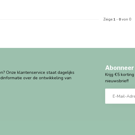
Zeige
1
-
0
von 0
Abonneer 
n? Onze klantenservice staat dagelijks
Krijg €5 kortin
ndinformatie over de ontwikkeling van
nieuwsbrief!