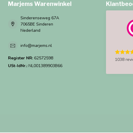
Marjems Warenwinkel
Klantbeo
Sinderenseweg 67A
7065BE Sinderen
Nederland
info@marjems.nl
Register NR:
62572598
1038 rev
USt-IdNr.:
NL001389903B66