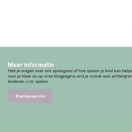
Meer informatie
Heb je vragen over ons speelgoed of hoe spelen je kind kan helpe
voor je klaar en op onze blogpagina vind je vooral veel achtergro
kinderen i.c.m. spelen.
Klantenservice