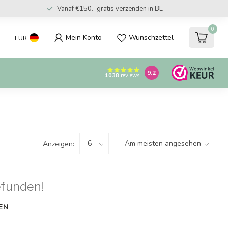
Vanaf €150.- gratis verzenden in BE
0
Mein Konto
Wunschzettel
EUR
9.2
1038
reviews
Anzeigen:
efunden!
EN