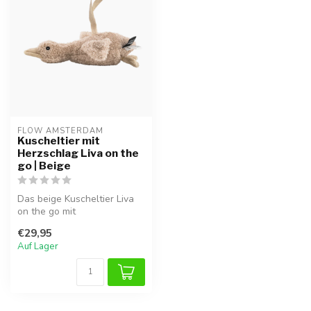
FLOW AMSTERDAM
Kuscheltier mit
Herzschlag Liva on the
go | Beige
Das beige Kuscheltier Liva
on the go mit
Herzschlagfunktion schenkt
€29,95
Babys auch u...
Auf Lager