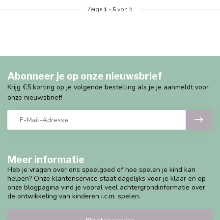
Zeige
1
-
5
von 5
Abonneer je op onze nieuwsbrief
Krijg €5 korting op je volgende bestelling als je je aanmeldt voor
onze nieuwsbrief!
Meer informatie
Heb je vragen over ons speelgoed of hoe spelen je kind kan
helpen? Onze klantenservice staat dagelijks voor je klaar en op
onze blogpagina vind je vooral veel achtergrondinformatie over
de ontwikkeling van kinderen i.c.m. spelen.