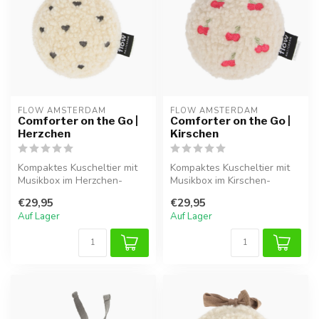
FLOW AMSTERDAM
FLOW AMSTERDAM
Comforter on the Go |
Comforter on the Go |
Herzchen
Kirschen
Kompaktes Kuscheltier mit
Kompaktes Kuscheltier mit
Musikbox im Herzchen-
Musikbox im Kirschen-
Design. Herzschlag- und
Design. Herzschlag- &
€29,95
€29,95
Weißrausc...
Weißrausche...
Auf Lager
Auf Lager