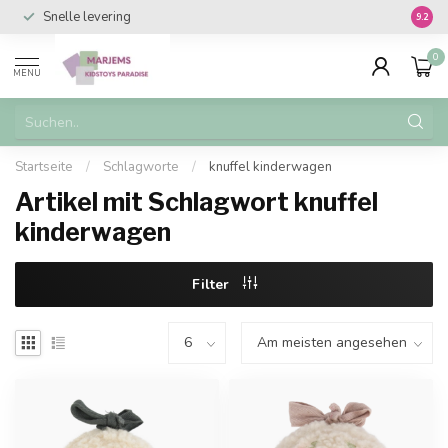
Snelle levering
Vanaf 
9.2
0
MENU
Startseite
/
Schlagworte
/
knuffel kinderwagen
Artikel mit Schlagwort knuffel
kinderwagen
Filter