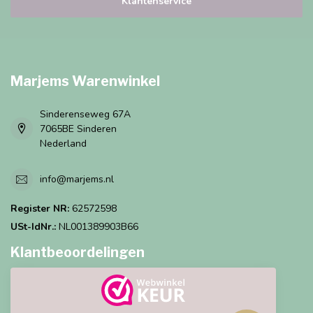
Klantenservice
Marjems Warenwinkel
Sinderenseweg 67A
7065BE Sinderen
Nederland
info@marjems.nl
Register NR:
62572598
USt-IdNr.:
NL001389903B66
Klantbeoordelingen