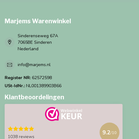
Marjems Warenwinkel
Sinderenseweg 67A
7065BE Sinderen
Nederland
info@marjems.nl
Register NR:
62572598
USt-IdNr.:
NL001389903B66
Klantbeoordelingen
9.2
/10
1038 reviews