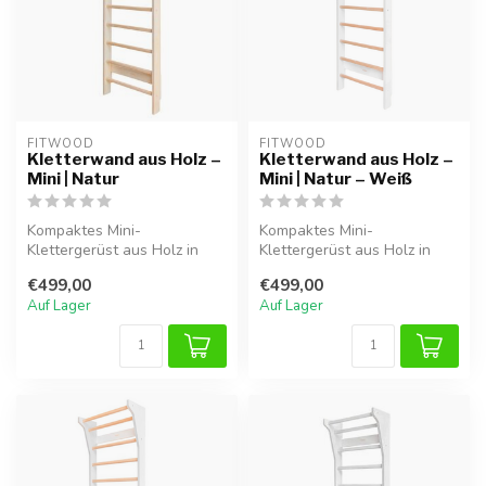
FITWOOD
FITWOOD
Kletterwand aus Holz –
Kletterwand aus Holz –
Mini | Natur
Mini | Natur – Weiß
Kompaktes Mini-
Kompaktes Mini-
Klettergerüst aus Holz in
Klettergerüst aus Holz in
Natur, ideal für sicheres
Natur und Weiß, ideal für
€499,00
€499,00
Spielen und K...
sicheres Spie...
Auf Lager
Auf Lager