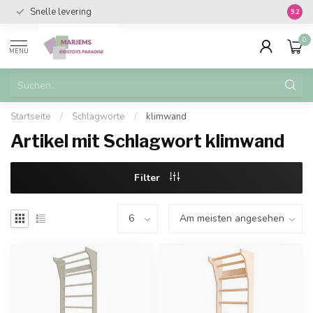
Snelle levering
Vanaf 
9.2
0
MENU
Startseite
/
Schlagworte
/
klimwand
Artikel mit Schlagwort klimwand
Filter