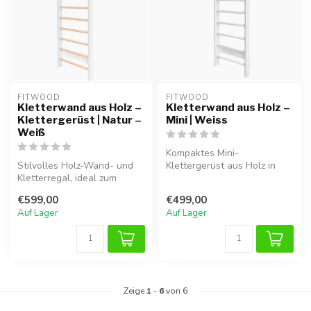
FITWOOD
FITWOOD
Kletterwand aus Holz –
Kletterwand aus Holz –
Klettergerüst | Natur –
Mini | Weiss
Weiß
Kompaktes Mini-
Stilvolles Holz-Wand- und
Klettergerüst aus Holz in
Kletterregal, ideal zum
Weiss , ideal für sicheres
sicheren Klettern und
Spielen und ...
€599,00
€499,00
Spielen ...
Auf Lager
Auf Lager
Zeige
1
-
6
von 6