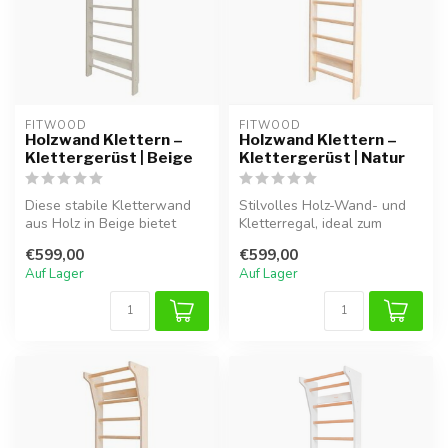
FITWOOD
FITWOOD
Holzwand Klettern –
Holzwand Klettern –
Klettergerüst | Beige
Klettergerüst | Natur
Diese stabile Kletterwand
Stilvolles Holz-Wand- und
aus Holz in Beige bietet
Kletterregal, ideal zum
Kindern eine sichere und
sicheren Klettern und
€599,00
€599,00
spie...
Spielen ...
Auf Lager
Auf Lager