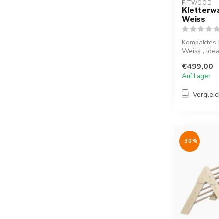
FITWOOD
Kletterwan
Weiss
Kompaktes M
Weiss , idea
€499,00
Auf Lager
Verglei
-30%