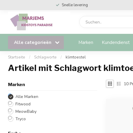
Snelle levering
Alle categorieën
Marken
Kundendienst
Startseite
/
Schlagworte
/
klimtoestel
Artikel mit Schlagwort klimto
10
P
Marken
Alle Marken
Fitwood
MeowBaby
Tryco