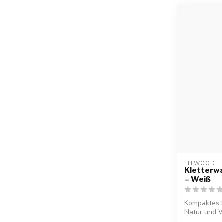
FITWOOD
Kletterwa
– Weiß
Kompaktes M
Natur und We