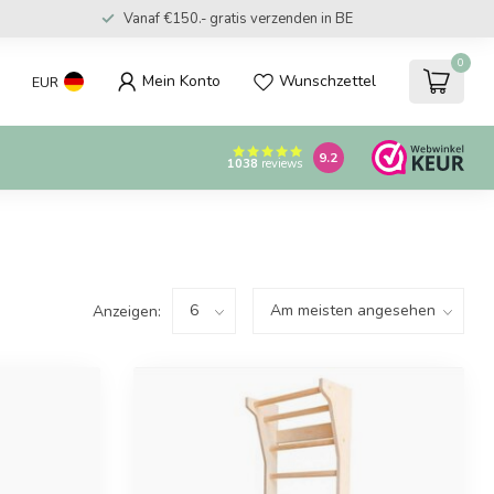
Vanaf €150.- gratis verzenden in BE
0
Mein Konto
Wunschzettel
EUR
9.2
1038
reviews
Anzeigen: