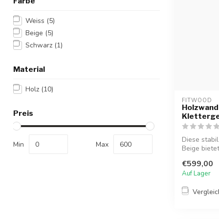
Farbe
Weiss
(5)
Beige
(5)
Schwarz
(1)
Material
Holz
(10)
FITWOOD
Holzwand 
Preis
Kletterge
Diese stabi
Min
Max
Beige biete
spie...
€599,00
Auf Lager
Verglei