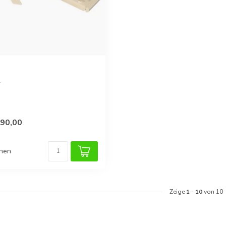
90,00
chen
Zeige
1
-
10
von 10