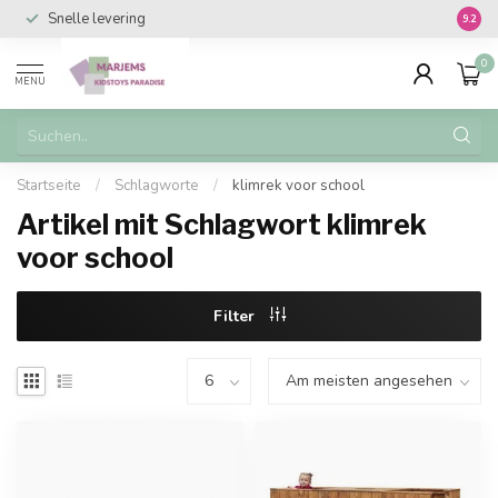
Snelle levering
Vanaf 
9.2
0
MENU
Startseite
/
Schlagworte
/
klimrek voor school
Artikel mit Schlagwort klimrek
voor school
Filter