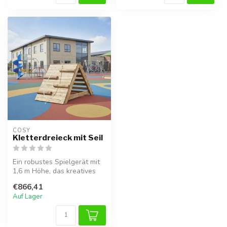
COSY  
Kletterdreieck mit Seil
Ein robustes Spielgerät mit
1,6 m Höhe, das kreatives
Spiel, Bewegung und
€866,41
sozial...
Auf Lager