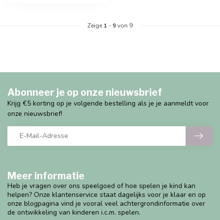
Zeige
1
-
9
von 9
Abonneer je op onze nieuwsbrief
Krijg €5 korting op je volgende bestelling als je je aanmeldt voor
onze nieuwsbrief!
Meer informatie
Heb je vragen over ons speelgoed of hoe spelen je kind kan
helpen? Onze klantenservice staat dagelijks voor je klaar en op
onze blogpagina vind je vooral veel achtergrondinformatie over
de ontwikkeling van kinderen i.c.m. spelen.