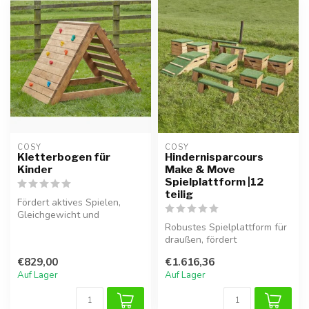
COSY  
COSY  
Kletterbogen für
Hindernisparcours
Kinder
Make & Move
Spielplattform |12
teilig
Fördert aktives Spielen,
Gleichgewicht und
Grobmotorik mit diesem
Robustes Spielplattform für
sicheren Klett...
draußen, fördert
Gleichgewicht, Koordination
€829,00
€1.616,36
und Mot...
Auf Lager
Auf Lager