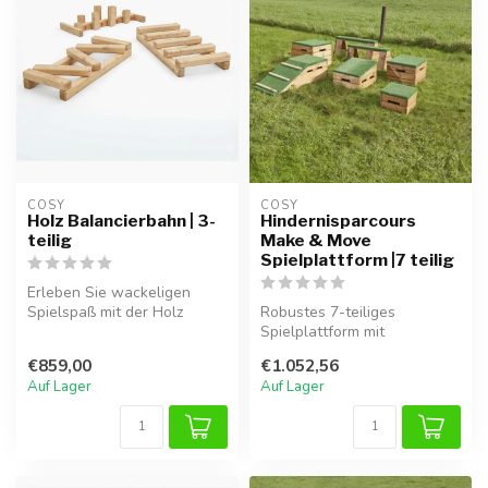
COSY  
COSY  
Holz Balancierbahn | 3-
Hindernisparcours
teilig
Make & Move
Spielplattform |7 teilig
Erleben Sie wackeligen
Spielspaß mit der Holz
Robustes 7-teiliges
Balancierbahn Trio! Dieses
Spielplattform mit
Set aus...
Grasplattformen für
€859,00
€1.052,56
draußen, sensorisches...
Auf Lager
Auf Lager