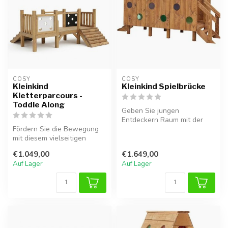
COSY  
COSY  
Kleinkind
Kleinkind Spielbrücke
Kletterparcours -
Toddle Along
Geben Sie jungen
Entdeckern Raum mit der
Fördern Sie die Bewegung
Kleinkind Spielbrücke. Dieser
mit diesem vielseitigen
herausfor...
Kletterparcours! Dieses
€1.049,00
€1.649,00
Holzspi...
Auf Lager
Auf Lager