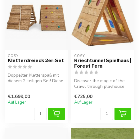
COSY  
COSY  
Kletterdreieck 2er-Set
Kriechtunnel Spielhaus |
Forest Fern
Doppelter Kletterspaß mit
diesem 2-teiligen Set! Diese
Discover the magic of the
Kombination enthält zwei ...
Crawl through playhouse
Forest Fern! This wooden
€1.699,00
€725,00
climb...
Auf Lager
Auf Lager